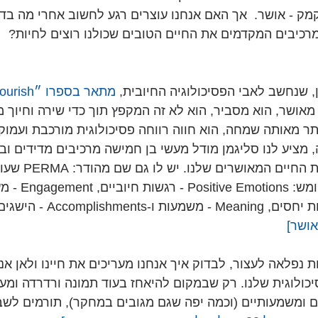
ק - אושר.  אך האם אנחנו עוצרים רגע לחשוב אחרי מה בדיו
כיבים המקדמים את החיים הטובים שכולנו רוצים לחיות?
, שנחשב לאבי הפסיכולוגיה החיובית, 
מתאר בספרו ״Flourish״
אושר, הוא מסביר, הוא לא זה המקפץ תוך כדי שירה וחיוך מר
תר מאותה שמחה, הוא חווה רווחה פסיכולוגית מורכבת ועמוקה
 מציע לנו סליגמן מודל מעשי בן חמישה מרכיבים מדידים וברי
אחד מהם קריטי ליציר
המרכיבים במודל המחומש: ons
ושר] 
נפלאה לעצור, לבדוק איך אנחנו מעריכים את חיינו ולאן אנח
ולוגית שלנו. רק שבמקום להיאחז בעוד תמונה ורדרדה ומעו
ם ומשמעותיים (וכמה יפה שגם מגובים במחקר), תורמים לשבי