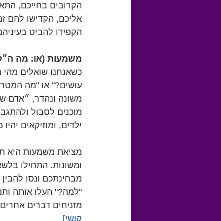
הקרובים בחייכם, התאמ
אליכם, הקדישו להם זמ
הקפידו להביט בעיניהם,
משמעות (או: מה ה״ל
כשאנחנו שואלים מהי מ
עושים?" או "מה המטרה 
משונה ונהדר, ״אדם שי
מוכנים לסבול ולהתגבר
ילדים, ומוזיקאים יהיו
מציאת משמעות היא תהל
ומשונות. התחילו בלשא
מבחינתכם ונסו להבין
"למה?" העלו אותה ות
מזניחים דברים אחרים
קושי]