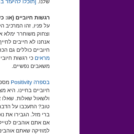
שלנו. 
[תוכלו להיעזר ברשימה של 30 שאלות ל
רגשות חיוביים (או: כ
על פניו, זהו המרכיב ה
וצחוק משוחרר ימלא את
אנחנו לא חייבים לחיי
חיוביים כוללים גם הכר
מראים
 כי רגשות חיובי
משאבים נפשיים.
בספרה Positivity
 מספר
חיוביים בחיינו. היא 
ולשאול שאלות. שאלו א
טוב? התעכבו על הדברי
ברי מזל. הגבירו את נ
אם אתם אוהבים לטייל, 
למוזיקה שאתם אוהבים,