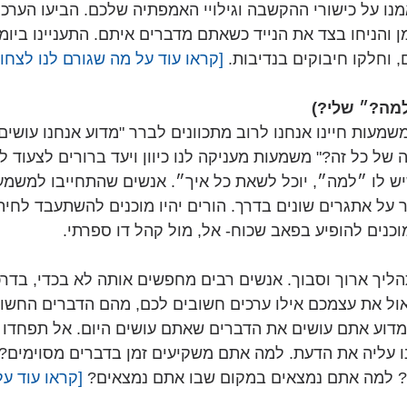
נו על כישורי ההקשבה וגילויי האמפתיה שלכם. הביעו הערכה
ן והניחו בצד את הנייד כשאתם מדברים איתם. התעניינו ביומ
 וחלקו חיבוקים בנדיבות. 
[קראו עוד על מה שגורם לנו לצחוק
מה?״ שלי?)
שמעות חיינו אנחנו לרוב מתכוונים לברר "מדוע אנחנו עושים
של כל זה?" משמעות מעניקה לנו כיוון ויעד ברורים לצעוד ל
ש לו ״למה״, יוכל לשאת כל איך״. אנשים שהתחייבו למשמעו
 על אתגרים שונים בדרך. הורים יהיו מוכנים להשתעבד לחית
 מוכנים להופיע בפאב שכוח- אל, מול קהל דו ספרתי.
יך ארוך וסבוך. אנשים רבים מחפשים אותה לא בכדי, בדרכי
ול את עצמכם אילו ערכים חשובים לכם, מהם הדברים החשוב
 מדוע אתם עושים את הדברים שאתם עושים היום. אל תפחדו
נו עליה את הדעת. למה אתם משקיעים זמן בדברים מסוימים?
? למה אתם נמצאים במקום שבו אתם נמצאים?
 [קראו עוד ע