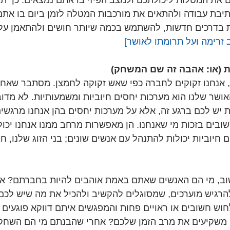
את המטלות ליכולתכם ולמצב הפיזי בו אתם נמצאים. כך תו
בת עבודה ולהתאים את מורכבות המטלה לזמן ביום בו אתם ע
ת בדרכים חדשות, להשתמש בכמה שיותר חושים ולהתאמן על 
 זרימה ועל תרומתו לאושר]
ות (או: אהבה זה שם המשחק)
, אנחנו זקוקים לחברה כפי שאש זקוקה לחמצן. מסתבר שאחד
ושר שלנו הוא מערכות יחסים חיוביות ומשמעותיות. לא מדוב
 יש לכם ברגע זה, אלא על מערכות יחסים בהן אנחנו מרגשים
שובים בזכות מי שאנחנו. הן מאפשרות מרחב ממנו אנחנו יכול
חיוביות יכולות להתנהל עם אנשים שונים; בני הזוג שלנו, חב
שוב, מי הם האנשים שאתם באמת אוהבים להיות בחברתם? אל
הרגיש מוערכים, שמסוגלים להקשיב ולהכיל את מה שיש לכם
וש חשובים או ראויים פחות והמפגשים איתם דווקא פוגעים בח
משקיעים את מרב הזמן שלכם? אחרי שהבנתם מי הם השחקנ