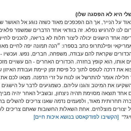
לי היא לא הפסגה שלו)
וד על הנייר, אך הם הפכפכים מאוד כשזה נוגע אל האושר של
רום לנו להרגיש נפלא. זה בוודאי אחד הדברים שמשפר פלאים
פה אחד הישגים יכולה ליצור תלות לא בריאה, להכניס לחיינו
אמריקאי ופילנתרופ כתב בספרו: ״הנה תמונה יפה לחיים מאוז
דורים שקראת להם עבודה, משפחה, חברים, נפש. ועכשיו - ע
 אותו, הוא קופץ בחזרה. הכדורים האחרים - הם עשויים מזכו
וא את דרכה לטפס לתוך כל פיסת זמן קיימת ועבודת האיזון ש
 חלילה אומר להתרשל או לנוח על זרי הדפנה. מצאו לכם את
השקיעו את המיטב והגנו עליהם. כשמגיעים לדבר על הישגים 
 אחד תוצאה מסוימת תהיה ניצחון, ובשביל האחר יהיה מביך ל
ברה תחרותית מאוד, ולפעמים נדמה שאנו צריכים להשלים ב
כעל יצורים מוצלחים. אחת השאלות החשובות שאתם צריכים ל
ג?"  
[הקשיבו לפודקאסט בנושא איכות חיים]