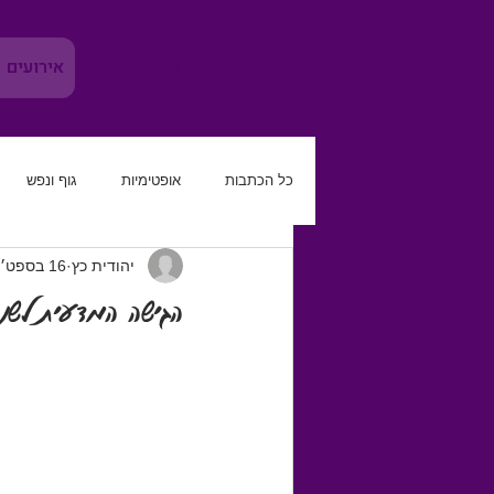
יהודית כץ
אירועים
כל הכתבות
אופטימיות
גוף ונפש
יהודית כץ
16 בספט׳ 2017
משמעת עצמית
להגביר את הטוב
הגישה המדעית לשנה מ
קריירה