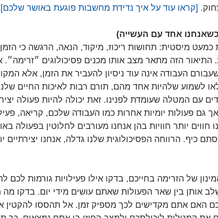
וק. 
[קראו עוד על איך נדידת מחשבות פוגעת באושר שלכם]
 כשאנחנו אחד עם העשייה)
 כמעט מיסטית: תחושות ריכוז, מיקוד, הנאה, הרגשה כי הזמן
התיאור הזה מתאר מצב אותו מכנים פסיכולוגים ״זרימה״. א
עבורם העבודה אינה עוד ניסיון להעביר את הזמן, אלא המקום
או לשמוע שלהיות אחד מהם, תורם רבות לאיכות החיים שלנו. 
ם עם המטלה שעומדת לפנינו. זאת יכולה להיות פעולה יצירתי
 אך גם פעולות יומיות אחרות כמו העבודה שלכם, קריאה, פעילו
חווים יותר חוויות בהן אנחנו מעורבים לחלוטין בפעולה באות
תם כיף. הרווחה הפסיכולוגית שלנו גדלה, אנחנו יצירתיים יו
נון של הזרימה בחייכם, בדקו אילו פעילויות גורמות לכם להר
ב אותן בין שאר הפעולות שאתם עושים מידי יום. בדקו מה מע
ם האם אתם מקדישים לכך מספיק זמן. אל תהססו להקטין את