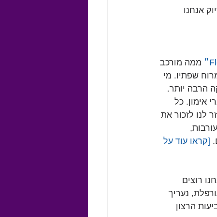
ק אנחנו 
 ממה מורכב 
וח שפתיו. מי 
 הרבה יותר. 
 אימון. כל 
ת החיים המאושרים שלנו. יש לו גם שם מהודר: PERMA שעוזר לנו לזכור את 
Positive Emoti - רגשות חיוביים, Engagement - מעורבות, 
 [קראו עוד על 
נו רוצים 
רפלת, נעריך 
עות הרצון 