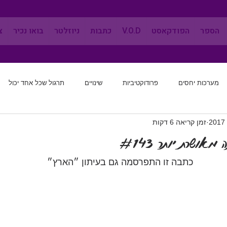
הספר
הפודקאסט
V.O.D
כתבות
ניוזלטר
בואו נכיר
צ
מערכות יחסים
פרודוקטיביות
שינויים
תרגול שכל אחד יכול
זמן קריאה 6 דקות
מערכות יחסים
שינוי הרגלים
לחשוב מחדש
אפקטיביות
אושרת יותר #143
   כתבה זו התפרסמה גם בעיתון ״הארץ״