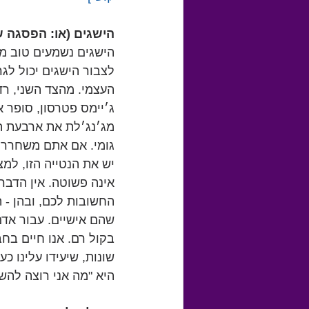
הישגים (או: הפסגה ש
הישגים נשמעים טוב מא
לצבור הישגים יכול לג
העצמי. מהצד השני, רדי
ג׳יימס פטרסון, סופר 
מג׳נג׳לת את ארבעת הכ
גומי. אם אתם משחררים
יש את הנטייה הזו, למצ
אינה פשוטה. אין הדבר
החשובות לכם, ובהן - 
שהם אישיים. עבור אדם
בקול רם. אנו חיים בח
שונות, שיעידו עלינו 
היא "מה אני רוצה להשי