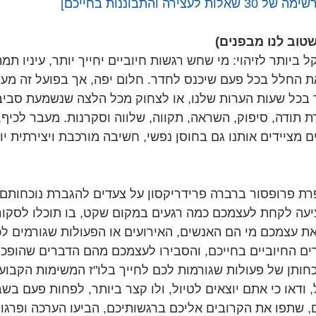
עצירה והתבוננות בחייכם]
שטוב לנו מבפנים)
קל ביותר לזיהוי: מי שחש רגשות חיוביים יחייך יותר, עיניו ת
 החלל בכל פעם שיכנס לחדר. חלום יפה, אך בפועל זה מעט 
ך בכל שעות הערות שלנו, או לצחוק מכל הלצה שנשמעת סביב
ת תודה, סיפוק, השראה, תקווה, שלווה וסקרנות. מעבר לכיף, 
ים מציידים אותנו גם בחוסן נפשי, חשיבה מורכבת ויצירתית יות
ת פרופסור ברברה פרידריקסון על צעדים להגברת נוכחותם 
מציעה לקחת לעצמכם כמה רגעים במקום שקט, בו תוכלו לסקור
ת עצמכם מי הם האנשים, האירועים או הפעולות שגורמים לכ
ם החיוביים בחייכם, והסבירו לעצמכם מהם הדברים שהופכי
וכחותן של פעולות שגורמות לכם לחייך בלו"ז המשימות הקבוע
ודאו כי אתם יוצאים לטיול, ולו קצר ביותר, לפחות פעם בשבו
 שתפו את הקרובים אליכם ברגשותיכם, הביעו הערכה ופרגון 