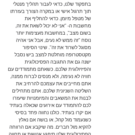
בתפקוד שלנו, כדאי לעבור תהליך מנטלי 
תוך תרגול אישי או במקרה הצורך בעזרתו 
של מטפל מיומן. כדאי להחליף את 
מחשבות ה- "אני לא יכול לשאת את זה, 
בשום מצב", במחשבות מעצימות יותר 
נוסח "זה ממש לא נעים, אבל אני אהיה 
מסוגל לשרוד את זה". שינוי הסיפור 
מקטסטרופה מוחלטת למצב ביש נסבל 
ישנה גם את התגובה הפסיכולוגית 
והפיזיולוגית שלכם. כשאתם מתמודדים עם 
חוויה לא נעימה, ולא מנסים לברוח ממנה, 
אתם מחייבים את עצמכם להרחיב את 
השליטה השניונית שלכם. אתם מתחילים 
לבנות את המשאבים והמיומנויות שיעזרו 
לכם להתמודד עם אירועים שכאלה בעתיד 
אם יקרו בעתיד. כולנו נחווה פחד בסיסי 
כשנעמוד מול קהל, או בושה אם נאלץ 
להקיא מול חברים. מה שיקבע אם הרווחה 
הפסיכולוגית שלנו תיפגע אנושות או תחווה 