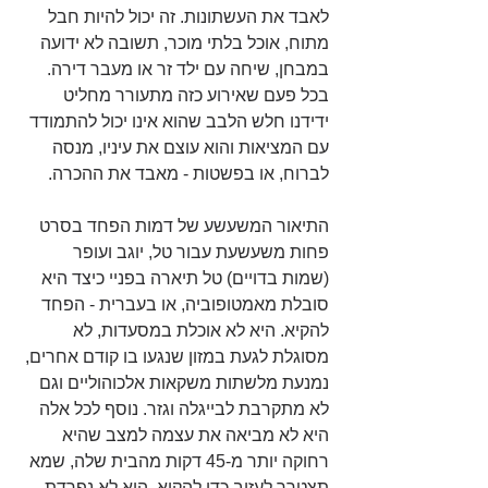
לאבד את העשתונות. זה יכול להיות חבל 
מתוח, אוכל בלתי מוכר, תשובה לא ידועה 
במבחן, שיחה עם ילד זר או מעבר דירה. 
בכל פעם שאירוע כזה מתעורר מחליט 
ידידנו חלש הלבב שהוא אינו יכול להתמודד 
עם המציאות והוא עוצם את עיניו, מנסה 
לברוח, או בפשטות - מאבד את ההכרה.
התיאור המשעשע של דמות הפחד בסרט 
פחות משעשעת עבור טל, יוגב ועופר 
(שמות בדויים) טל תיארה בפניי כיצד היא 
סובלת מאמטופוביה, או בעברית - הפחד 
להקיא. היא לא אוכלת במסעדות, לא 
מסוגלת לגעת במזון שנגעו בו קודם אחרים, 
נמנעת מלשתות משקאות אלכוהוליים וגם 
לא מתקרבת לבייגלה וגזר. נוסף לכל אלה 
היא לא מביאה את עצמה למצב שהיא 
רחוקה יותר מ-45 דקות מהבית שלה, שמא 
תצטרך לעזוב כדי להקיא. היא לא נפרדת 