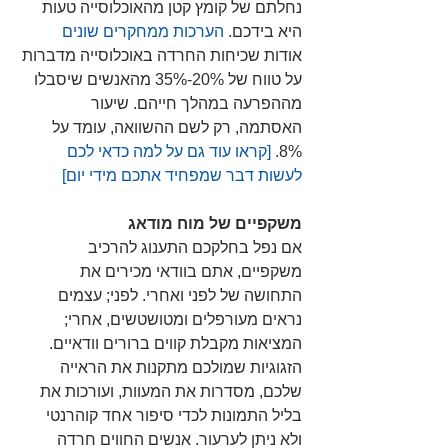
נחלתם של קומץ קטן מהאוכלוסייה טעות 
היא בידכם. 
הערכות ממחקרים שונים
אודות שכיחות החרדה באוכלוסייה מדברות 
על טווח של 20%-35% מהאנשים שיסבלו 
מההפרעה במהלך חייהם. שיעור 
האסתמה, רק לשם ההשוואה, עומד על 
8%. 
[קראו עוד גם על למה כדאי לכם 
לעשות דבר שמפחיד אתכם מידי יום] 
משקפיים של מוח מודאג
אם נפל בחלקכם התענוג להרכיב 
משקפיים, אתם בוודאי מכירים את 
התחושה של לפני ואחרי. לפני; עצמים 
נראים מעורפלים ומטושטשים, אחרי; 
המציאות מקבלת קווים ברורים וודאיים. 
הזגוגיות שמולכם מתקנות את הראייה 
שלכם, מסדרות את המעוות, ועורכות את 
בליל התמונות לכדי סיפור אחד קוהרנטי 
ולא ניתן לערעור. אנשים החווים חרדה 