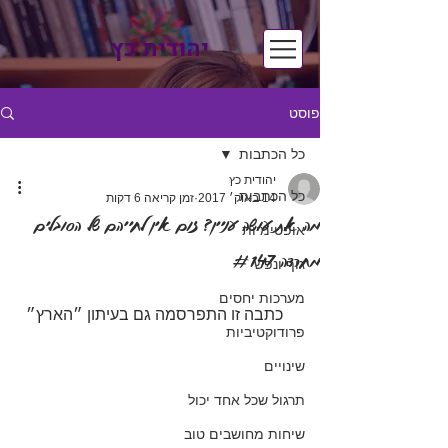
יהודית כץ
פוסט
כל הכתבות
יהודית כץ
כל הכתבות
14 באוק׳ 2017
זמן קריאה 6 דקות
מה את עושה עניין? זום אין לחייהם של הסובלים
אופטימיות
מחרדה #147
גוף ונפש
מערכות יחסים
   כתבה זו התפרסמה גם בעיתון ״הארץ״
פרודוקטיביות
שינויים
תרגול שכל אחד יכול
שיחות מחושבים טוב