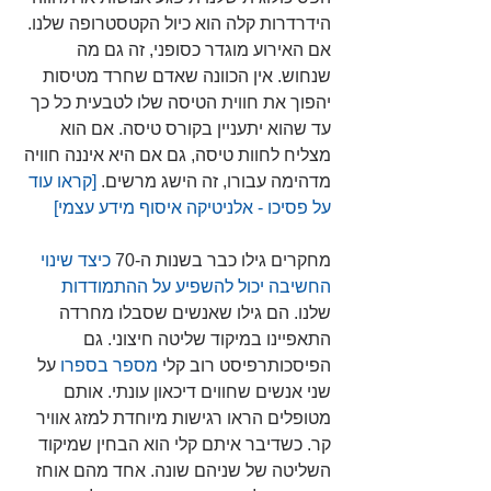
הידרדרות קלה הוא כיול הקטסטרופה שלנו. 
אם האירוע מוגדר כסופני, זה גם מה 
שנחוש. אין הכוונה שאדם שחרד מטיסות 
יהפוך את חווית הטיסה שלו לטבעית כל כך 
עד שהוא יתעניין בקורס טיסה. אם הוא 
מצליח לחוות טיסה, גם אם היא איננה חוויה 
מדהימה עבורו, זה הישג מרשים. 
[קראו עוד 
על פסיכו - אלניטיקה איסוף מידע עצמי]
מחקרים גילו כבר בשנות ה-70
 כיצד שינוי 
החשיבה יכול להשפיע על ההתמודדות 
שלנו. הם גילו שאנשים שסבלו מחרדה 
התאפיינו במיקוד שליטה חיצוני. גם 
הפיסכותרפיסט רוב קלי
 מספר בספר
ו
 על 
שני אנשים שחווים דיכאון עונתי. אותם 
מטופלים הראו רגישות מיוחדת למזג אוויר 
קר. כשדיבר איתם קלי הוא הבחין שמיקוד 
השליטה של שניהם שונה. אחד מהם אוחז 