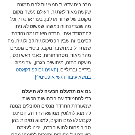
מרכיבים עדשות המציגות להם תמונה 
שקשה מאוד לאתגר. העולם נעשה מקום 
מקוטב של שחור או לבן, בעדי או נגדי, וכל 
מה שנגדי נחווה כמשהו שפשוט לא ניתן 
להתמודד איתו. חרדה היא דוגמה נהדרת 
לסימביוזה שבין הפסיכולוגיה לביולוגיה. מה 
שמתחיל במחשבה מקבל ביטויים גופניים 
מהר מאוד. מסחרחורות, כאבי ראש ובטן, 
מועקה בחזה, מיחושים בגרון, ועד נימול 
בידיים וברגליים.
 [האזינו גם לפודקאסט 
בנושא עיבוד רגשי אופטימלי] 
גם אם תתעלם הבעיה לא תיעלם
כדי להתמודד עם התחושות הקשות 
שמעוררת החרדה מנסים הסובלים ממנה 
להימנע לחלוטין ממושא החרדה. הם ינסו 
לקבוע לעצמם חוקים, למצוא נסיבות בהן 
סביר פחות לחוש חרדה, ויכינו לעצמם 
רשימה של מקומות ומצבים להימנע מהם. 