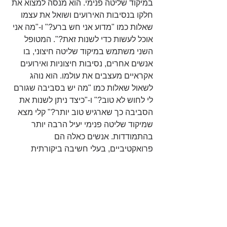
במיקוד שליטה פנימי. הוא מנסה למצוא את 
חלקו בנסיבות האירועים ושואל את עצמו 
שאלות כמו "מדוע אני חש ברע?" ו-"מה אני 
אוכל לעשות כדי לשנות זאת?". המטופל 
השני משתמש במיקוד שליטה חיצוני, בו 
אנשים אחרים, נסיבות חיצוניות ואירועים 
אקראיים מעצבים את עולמו. הוא נוהג 
לשאול שאלות כמו "מה יש בסביבה שגורם 
לי לחוש לא טוב?" ו-"כיצד ניתן לשנות את 
הסביבה כך שארגיש טוב יותר?" קלי מצא 
שמיקוד שליטה פנימי יעיל הרבה יותר 
בהתמודדות. אנשים כאלה הם 
פרואקטיביים, בעלי חשיבה ביקורתית 
ותחושת מסוגלות גבוהה יותר. אנחנו יכולים 
לנקוט צעדים רבים כדי לחוש טוב יותר. נוכל 
לעבור למקום חם יותר, להימצא במקומות 
סגורים ומחוממים או לבקר מידי פעם 
בפעם בערים שבהן השמש מצויה יותר ואת 
הפרשנות שלנו ליכולת שלנו להתמודד עם 