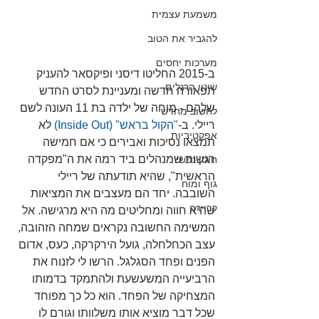
משמעת עצמית
להגביר את הטוב
מערכות יחסים
ב-2015 החליטו דיסני ופיקסאר להעניק 
שינוי הרגלים
תפאורה חדשה ומעניינת לסרט החדש 
שלהם - מוחה של ילדה בת 11 העונה לשם 
לחשוב מחדש
ריילי. ב-
"הקול בראש" (Inside Out)
 לא 
אפקטיביות
תמצאו נסיכות ואבירים כי אם חמישה 
רגשות שמנהלים ביד רמה את ה"מפקדה 
חוסן נפשי
הראשית", שהיא תודעתה של ריילי 
גוף ומוח
השובבה. יחד הם מעצבים את המציאות 
קריירה
שהיא חווה ומחליטים מה היא מרגישה. אל 
המשימה החשובה נקראים שמחה הזהובה, 
עצב הכחלחלה, גועל הירקרקה, כעס, אדום 
הפנים ופחד הסגלגל. הרשו לי לזנוח את 
הרביעייה המשעשעת ולהתמקד בדמותו 
המצחיקה של הפחד. הוא כל כך מפוחד 
שכל דבר מוציא אותו משלוותו וגורם לו 