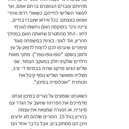
מהיותם עוברים הבועטים ברחם אמם, ועד 
לעשור השלישי לחייהם, כשאולי רדפו אחרי 
זעטוט בעצמם. בכל אירוע שעברו בחיים, 
ציינה ורנר בפנקסה האם נחשפו לגורמי 
לחץ - החל מהסטרס שחוותה האם במהלך 
ההריון, ועד לעוני, בעיות במשפחה (ועוד 
סיפורים שיגרמו לכם לרצות לדפוק על עץ 
ולסנן בשקט ״טפו-טפו-טפו״). מתוך מאות 
הילדים שלקחו חלק במעקב הצמוד, שני 
שליש הגיעו מרקע שהיה בבסיסו די יציב, 
מצליח ומאושר ושליש נוסף קיבל את 
הכותרת ״אוכלוסייה בסיכון״. 
כשאנחנו שומעים על נערים בסיכון אנחנו 
מדמיינים את הפרחח שיושב על הגדר עם 
סיגריה, או הנערה שמצאה את עצמה 
בהריון בגיל 15. ההורים שלהם לא יודעים 
היכן הם מסתובבים, אבל בדבר אחד הם 