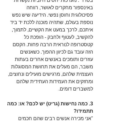
בסדר". מערכות יחסים חיוביות נקשרות 
באינספור מחקרים לאושר, רווחה 
פסיכולוגית וחוסן נפשי. הידיעה שיש נפש 
נוספת בעולם, שתהיה מוכנה ללכת יד ביד 
איתכם, לרכך במעט את הקשיים, לתמוך, 
להקשיב, לעטוף ולחבק - הופכת כל 
קטסטרופה לנוראית הרבה פחות. הקסם 
הזה עובד גם לכיוון ההפוך. כשאנשים 
עוזרים ותומכים באנשים אחרים בעתות 
משבר, הם מעלים את תחושת המסוגלות 
העצמית שלהם, מרגישים מועילים ונחוצים, 
ומחזקים את העמידות העתידית שלהם 
למשברים דומים. 
3. כמה נחישות (גריט) יש לכם? או: כמה 
תתמידו?
"אני מכירה אנשים רבים שהם חכמים 
ממני״, מתארת אנג׳לה דאקוורט׳, 
פרופסור לפסיכולוגיה מאוניברסיטת 