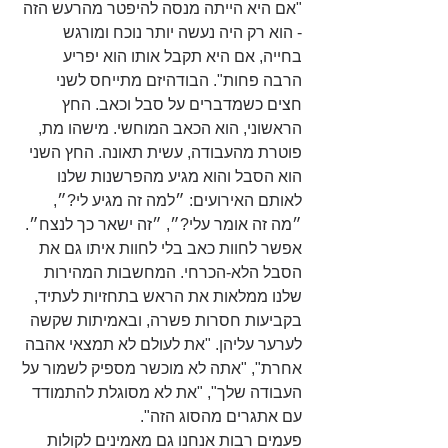
"אם היא הייתה מנסה להיפטר מהרעש הזה 
- הוא רק היה נעשה יותר נוכח ומורגש 
בחייה, אם היא תקבל אותו הוא יפריע 
הרבה פחות". הבודהיזם מתייחס לשני 
חצים כשמדברים על סבל וכאב. החץ 
הראשוני, הוא הכאב המוחשי. מישהו מת, 
פוטרת מהעבודה, עשית תאונה. החץ השני 
הוא הסבל והוא מגיע מהפרשנות שלנו 
לאותם האירועים: ״למה זה מגיע לי?״, 
״מה זה אומר עלי?״, ״זה ישאר כך לנצח״. 
אפשר לחוות כאב בלי לחוות איתו גם את 
הסבל הלא-הכרחי. המחשבות המהירות 
שלנו ממלאות את הראש בתחזיות לעתיד, 
בקביעות חסרות פשרה, ובאמיתות שקשה 
לערער עליהן. "את לעולם לא תמצאי אהבה 
אחרת", "אתה לא מוכשר מספיק לשמור על 
העבודה שלך", "את לא מסוגלת להתמודד 
עם אתגרים מהסוג הזה".
פעמים רבות אנחנו גם מאמינים לקולות 