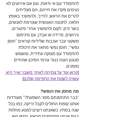
להתמודד עם אי ודאות, וגם אם אירועים לא 
נעימים פקדו את חייהם, הם מצליחים 
להרים את הראש, לחייך, ולהמשיך באומץ 
הלאה. לתכונה האנושית שגורמת לאנשים, 
בשר ודם, לקום ולהמשיך אחרי פיטורים, 
גירושים, פרידה או אבדן, עם מינימום 
משקעי עבר ועכבות שליליות קוראים "חוסן 
נפשי". חוסן נפשי מתאר את היכולת 
להתמודד עם מצוקה עתידית, ומשמש 
מנגנון הגנה כנגד גורמי הסיכון שהחיים 
מזמנים. 
[
קראו עוד על צמיחה לאחר משבר ואיך היא 
עשויה לשנות את התפיסה שלכם
]
מה מחסן את הנפש?
"כבר התחסנתם מפני השפעת?" מעודדות 
אותנו קופות החולים לקבל זריקה, כמו בכל 
שנה בסתיו. כשאנחנו רוצים למנוע מחלות 
בגוף אנחנו מתחסנים מראש. חיסון הוא 