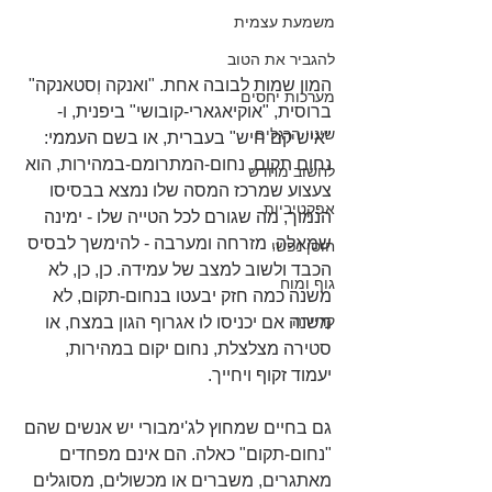
משמעת עצמית
להגביר את הטוב
המון שמות לבובה אחת. "ואנקה וְסטאנקה" 
מערכות יחסים
ברוסית, "אוקיאגארי-קובושי" ביפנית, ו- 
שינוי הרגלים
"איש קם חיש" בעברית, או בשם העממי: 
נחום תקום. נחום-המתרומם-במהירות, הוא 
לחשוב מחדש
צעצוע שמרכז המסה שלו נמצא בבסיסו 
אפקטיביות
הנמוך, מה שגורם לכל הטייה שלו - ימינה 
שמאלה, מזרחה ומערבה - להימשך לבסיס 
חוסן נפשי
הכבד ולשוב למצב של עמידה. כן, כן, לא 
גוף ומוח
משנה כמה חזק יבעטו בנחום-תקום, לא 
קריירה
משנה אם יכניסו לו אגרוף הגון במצח, או 
סטירה מצלצלת, נחום יקום במהירות, 
יעמוד זקוף ויחייך.
גם בחיים שמחוץ לג'ימבורי יש אנשים שהם 
"נחום-תקום" כאלה. הם אינם מפחדים 
מאתגרים, משברים או מכשולים, מסוגלים 