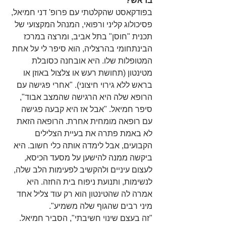
בראש?
בפודקאסט שהקלטתי עם פרופ' דני חמיאל, 
פסיכולוג קליני ורפואי, המנהל המקצועי של 
תכנית "חוסן" בתל אביב, ומרצה במרכז 
הבינתחומי בהרצליה, הוא סיפר לי על אחת 
המטופלות שלו. היא אובחנה כסובלת 
מטינטון (תחושת רעש או צלצול באוזן או 
בראש ללא גירוי חיצוני). "אחרי פגישה עם 
הרופא שלה היא הרגישה שהמצב אבוד", 
סיפר חמיאל. "אבל אז היא קבעה פגישה 
עם רופאה מומחית אחרת. הרופאה הזאת 
לא באמת פתרה את בעיית הצלילים 
הקבועים, אבל לימדה אותה כלי חשוב. היא 
ביקשה ממנה להישען על מסעד הכיסא, 
לעצום עיניים ולהקשיב לפעימות הלב שלה, 
לנשימות, ותנועת ניפוח בית החזה. היא 
אמרה לה שהטינטון הוא רק עוד צליל אחד 
מיני רבים שהגוף שלה משמיע".
"זה בעצם שינוי חשיבתי", הסביר חמיאל. 