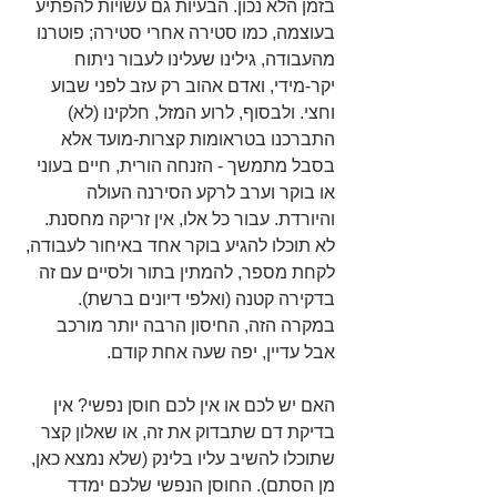
בזמן הלא נכון. הבעיות גם עשויות להפתיע 
בעוצמה, כמו סטירה אחרי סטירה; פוטרנו 
מהעבודה, גילינו שעלינו לעבור ניתוח 
יקר-מידי, ואדם אהוב רק עזב לפני שבוע 
וחצי. ולבסוף, לרוע המזל, חלקינו (לא) 
התברכנו בטראומות קצרות-מועד אלא 
בסבל מתמשך - הזנחה הורית, חיים בעוני 
או בוקר וערב לרקע הסירנה העולה 
והיורדת. עבור כל אלו, אין זריקה מחסנת. 
לא תוכלו להגיע בוקר אחד באיחור לעבודה, 
לקחת מספר, להמתין בתור ולסיים עם זה 
בדקירה קטנה (ואלפי דיונים ברשת). 
במקרה הזה, החיסון הרבה יותר מורכב 
אבל עדיין, יפה שעה אחת קודם. 
האם יש לכם או אין לכם חוסן נפשי? אין 
בדיקת דם שתבדוק את זה, או שאלון קצר 
שתוכלו להשיב עליו בלינק (שלא נמצא כאן, 
מן הסתם). החוסן הנפשי שלכם ימדד 