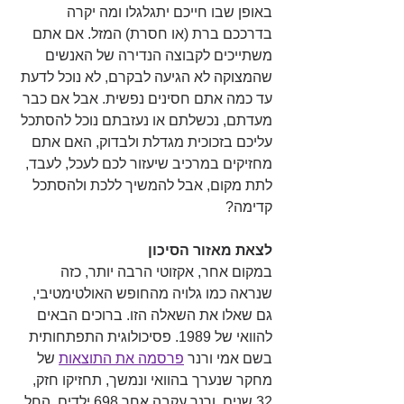
באופן שבו חייכם יתגלגלו ומה יקרה 
בדרככם ברת (או חסרת) המזל. אם אתם 
משתייכים לקבוצה הנדירה של האנשים 
שהמצוקה לא הגיעה לבקרם, לא נוכל לדעת 
עד כמה אתם חסינים נפשית. אבל אם כבר 
מעדתם, נכשלתם או נעזבתם נוכל להסתכל 
עליכם בזכוכית מגדלת ולבדוק, האם אתם 
מחזיקים במרכיב שיעזור לכם לעכל, לעבד, 
לתת מקום, אבל להמשיך ללכת ולהסתכל 
קדימה? 
לצאת מאזור הסיכון
במקום אחר, אקזוטי הרבה יותר, כזה 
שנראה כמו גלויה מהחופש האולטימטיבי, 
גם שאלו את השאלה הזו. ברוכים הבאים 
להוואי של 1989. פסיכולוגית התפתחותית 
בשם אמי ורנר 
פרסמה
 את התוצאות
 של 
מחקר שנערך בהוואי ונמשך, תחזיקו חזק, 
32 שנים. ורנר עקבה אחר 698 ילדים, החל 