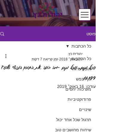
יהודית כץ
פוסט
כל הכתבות
יהודית כץ
כל הכתבות
27 באוק׳ 2018
זמן קריאה 7 דקות
נופל וקם, נופל וקם -מה בונה את החוסן הנפשי שלנו?
אופטימיות
#199
גוף ונפש
עודכן:
16 באוק׳ 2019
מערכות יחסים
פרודוקטיביות
שינויים
תרגול שכל אחד יכול
שיחות מחושבים טוב