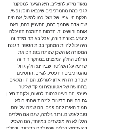
מאוד מידע להצליב. היא הגיעה למסקנה 
לגבי כמה מהמרכיבים שינבאו חוסן נפשי. 
חלקם היו עניין של מזל, כמו למשל; אם היה 
שם אדם שתמך בהם, התעניין בהם, ראה 
אותם והושיט יד. הדמות התומכת הזו יכלה 
להגיע בצורת הורה, אבל באותה מידה זה 
היה יכול להיות המחנך בבית הספר, הגננת 
המסורה או השכן שפתח בפניהם את 
הדלת. החלק המעצים במחקר היה זה 
שרימז על השליטה שבידינו: חלק גדול 
מהמרכיבים היו פסיכולוגיים. החסינים 
שבחבורה היו אדון לגורלם. הם היו מלאים 
בתחושה של אוטונומיה ומוקד שליטה 
פנימי. הם העיזו לנסות, לטעום, ולקחת סיכון 
גם בחוויות חדשות. למרות שהחיים לא 
תמיד האירו להם פנים, הם שמרו על יחס 
טוב לאנשים. ורנר גילתה, שגם אם הילדים 
הללו לא היו מוכשרים במיוחד, הם השכילו 
להשתמש בכלים שהיו להם בתבונה, ולפלס 