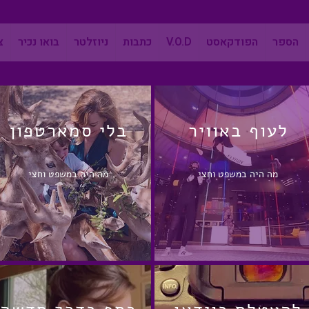
הספר
הפודקאסט
V.O.D
כתבות
ניוזלטר
בואו נכיר
צ
לעוף באוויר
בלי סמארטפון
מה היה במשפט וחצי
מה היה במשפט וחצי