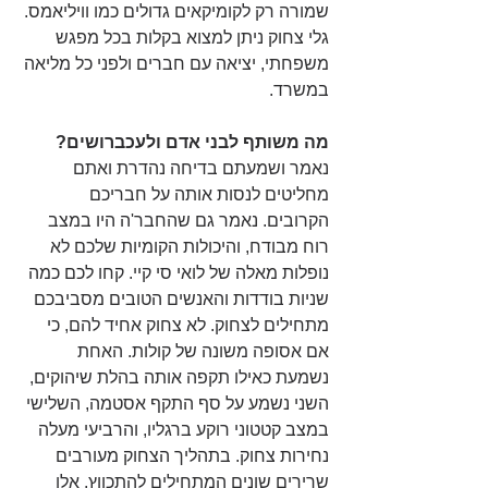
שמורה רק לקומיקאים גדולים כמו וויליאמס. 
גלי צחוק ניתן למצוא בקלות בכל מפגש 
משפחתי, יציאה עם חברים ולפני כל מליאה 
במשרד.
מה משותף לבני אדם ולעכברושים?
נאמר ושמעתם בדיחה נהדרת ואתם 
מחליטים לנסות אותה על חבריכם 
הקרובים. נאמר גם שהחבר'ה היו במצב 
רוח מבודח, והיכולות הקומיות שלכם לא 
נופלות מאלה של לואי סי קיי. קחו לכם כמה 
שניות בודדות והאנשים הטובים מסביבכם 
מתחילים לצחוק. לא צחוק אחיד להם, כי 
אם אסופה משונה של קולות. האחת 
נשמעת כאילו תקפה אותה בהלת שיהוקים, 
השני נשמע על סף התקף אסטמה, השלישי 
במצב קטטוני רוקע ברגליו, והרביעי מעלה 
נחירות צחוק. בתהליך הצחוק מעורבים 
שרירים שונים המתחילים להתכווץ. אלו 