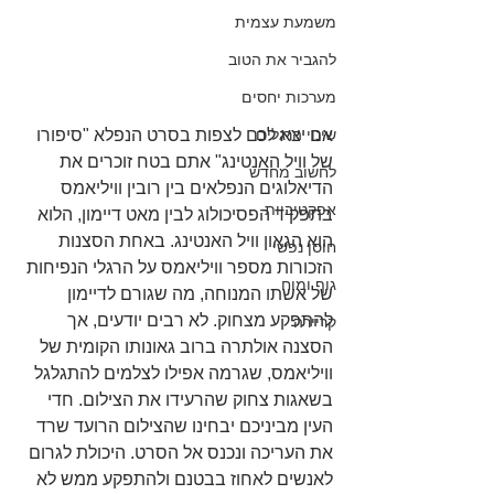
משמעת עצמית
להגביר את הטוב
מערכות יחסים
אם יצא לכם לצפות בסרט הנפלא "סיפורו 
שינוי הרגלים
של וויל האנטינג" אתם בטח זוכרים את 
לחשוב מחדש
הדיאלוגים הנפלאים בין רובין וויליאמס 
אפקטיביות
בתפקיד הפסיכולוג לבין מאט דיימון, הלוא 
הוא הגאון וויל האנטינג. באחת הסצנות 
חוסן נפשי
הזכורות מספר וויליאמס על הרגלי הנפיחות 
גוף ומוח
של אשתו המנוחה, מה שגורם לדיימון 
להתפקע מצחוק. לא רבים יודעים, אך 
קריירה
הסצנה אולתרה ברוב גאונותו הקומית של 
וויליאמס, שגרמה אפילו לצלמים להתגלגל 
בשאגות צחוק שהרעידו את הצילום. חדי 
העין מביניכם יבחינו שהצילום הרועד שרד 
את העריכה ונכנס אל הסרט. היכולת לגרום 
לאנשים לאחוז בבטנם ולהתפקע ממש לא 