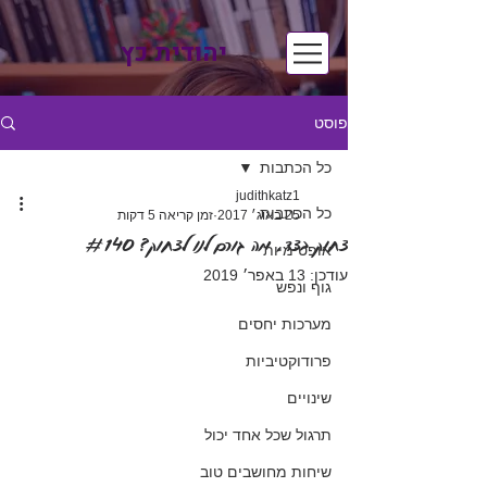
יהודית כץ
פוסט
כל הכתבות
judithkatz1
כל הכתבות
25 באוג׳ 2017
זמן קריאה 5 דקות
צחוק בצד, מה גורם לנו לצחוק? #140
אופטימיות
עודכן:
13 באפר׳ 2019
גוף ונפש
מערכות יחסים
פרודוקטיביות
שינויים
תרגול שכל אחד יכול
שיחות מחושבים טוב