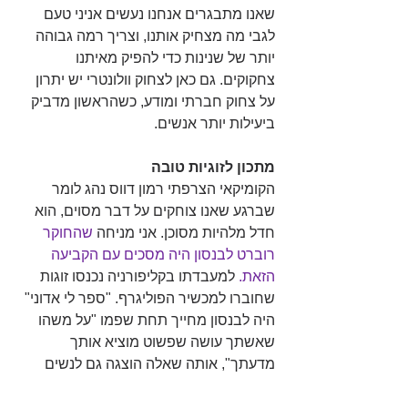
שאנו מתבגרים אנחנו נעשים אניני טעם 
לגבי מה מצחיק אותנו, וצריך רמה גבוהה 
יותר של שנינות כדי להפיק מאיתנו 
צחקוקים. גם כאן לצחוק וולונטרי יש יתרון 
על צחוק חברתי ומודע, כשהראשון מדביק 
ביעילות יותר אנשים.  
מתכון לזוגיות טובה
הקומיקאי הצרפתי רמון דווס נהג לומר 
שברגע שאנו צוחקים על דבר מסוים, הוא 
חדל מלהיות מסוכן. אני מניחה 
שהחוקר 
רוברט לבנסון היה מסכים עם הקביעה 
הזאת.
 למעבדתו בקליפורניה נכנסו זוגות 
שחוברו למכשיר הפוליגרף. "ספר לי אדוני" 
היה לבנסון מחייך תחת שפמו "על משהו 
שאשתך עושה שפשוט מוציא אותך 
מדעתך", אותה שאלה הוצגה גם לנשים 
בניסוי. בני הזוג חשו כמובן מידה מסוימת 
של לחץ נוכח המשימה הלא נעימה. לבנסון 