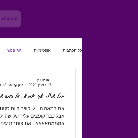
יהודית כץ
אירועים
כל הכתבות
אופטימיות
גוף ונפש
משמעת עצמית
להגביר את הטוב
יהודית כץ
17 במרץ 2021
זמן קריאה 13 דקות
יובל שרף: אני אמא. על כמה שז
קריירה
אם במאה ה-21. קווים
אבל כבר קופצים עליך שלושה י
אממממאאאא". את פותחת עיניים,