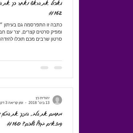
לאכול את הראש ואחר כך את המ
#162
כתבה זו התפרסמה גם בעיתון ״הא
ומפיק סרטים קצרים, יצר עם חב
סרטון שרבים מכם תוכלו להזדהות
יהודית כץ
13 בינו׳ 2018
זמן קריאה 3 דקות
מחמם את הלב, הופך את הבטן ות
נמצאים בגוף שלכם? #160