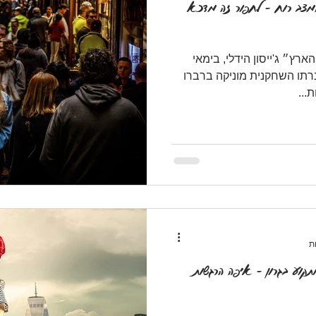
צב רוח - לחפור זה מדכא
רץ״ ג'ייסון הידלי, בימאי
רתו השחקנית מוניקה ברברו
...
קוע בגרון - איפה הרגשות