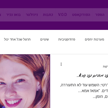
הספר
הפודקאסט
V.O.D
כתבות
ניוזלטר
בואו נכיר
צ
מערכות יחסים
פרודוקטיביות
שינויים
תרגול שכל אחד יכול
מערכות יחסים
שינוי הרגלים
לחשוב מחדש
אפקטיביות
ה מדהים וזה נורא.
 ליום סטנדרטי: השמש עוד לא התעוררה,
לדים. "אמא! אמא…
 הזמן...