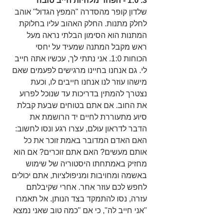
3. 1:0 - הפחד מלהיות חייב טובה
שלדון קופר מהסדרה "המפץ הגדול" אוהב 
לחלק מתנות. החלק האהוב עליו בחלוקת 
המתנות הוא הסימון הבלתי נראה מעל 
ראש מקבל המתנה שמעיד על יחסי 
הכוחות 1:0. אני נתתי לך, עכשיו אתה חייב 
לי. גם אנחנו בחיינו מרגישים לפעמים שאם 
מישהו עוזר לנו אנחנו חייבים לו, וכעת 
נצטרך להמתין בדריכות עד שנוכל לפרוע 
את החוב. אם אתם בטוחים שבעת קבלת 
סיוע מתעוררת לחיים יד הרושמת את 
הדבר לדראון עולם, עצרו רגע ונסו לחשוב: 
האם האדם המדובר באמת זוכר את כל 
אותם מעשים? האם אתם זוכרים? אם הוא 
מחזיק באמתחתו היסטוריה של שימוש 
באשמה ומחויבות ומניפולציות, אתם יכולים 
לחפש לכם עוזר אחר. אחרי שקיבלתם 
עזרה, נסו להתמקד בצד הנותן. אל תאמרו 
"אני חייב לה", כי אם "כמה טוב שאני נמצא 