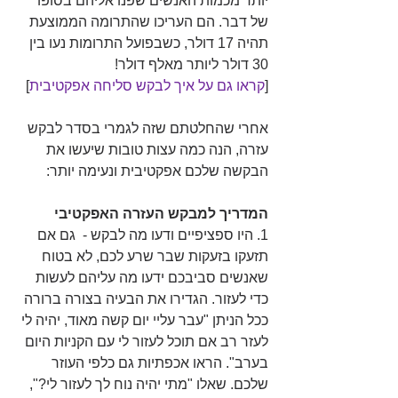
יותר מכמות האנשים שפנו אליהם בסופו 
של דבר. הם העריכו שהתרומה הממוצעת 
תהיה 17 דולר, כשבפועל התרומות נעו בין 
30 דולר ליותר מאלף דולר!
[
קראו גם על איך לבקש סליחה אפקטיבית
]
אחרי שהחלטתם שזה לגמרי בסדר לבקש 
עזרה, הנה כמה עצות טובות שיעשו את 
הבקשה שלכם אפקטיבית ונעימה יותר:
המדריך למבקש העזרה האפקטיבי
1. היו ספציפיים ודעו מה לבקש -  גם אם 
תזעקו בזעקות שבר שרע לכם, לא בטוח 
שאנשים סביבכם ידעו מה עליהם לעשות 
כדי לעזור. הגדירו את הבעיה בצורה ברורה 
ככל הניתן "עבר עליי יום קשה מאוד, יהיה לי 
לעזר רב אם תוכל לעזור לי עם הקניות היום 
בערב". הראו אכפתיות גם כלפי העוזר 
שלכם. שאלו "מתי יהיה נוח לך לעזור לי?", 