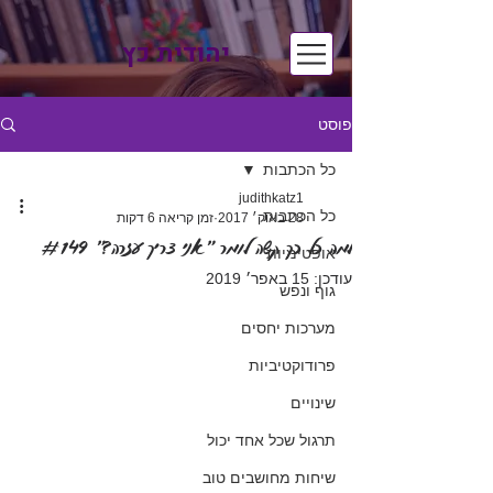
יהודית כץ
פוסט
כל הכתבות
judithkatz1
כל הכתבות
28 באוק׳ 2017
זמן קריאה 6 דקות
למה כל כך קשה לומר ״אני צריך עזרה?״ #149
אופטימיות
עודכן:
15 באפר׳ 2019
גוף ונפש
מערכות יחסים
פרודוקטיביות
שינויים
תרגול שכל אחד יכול
שיחות מחושבים טוב