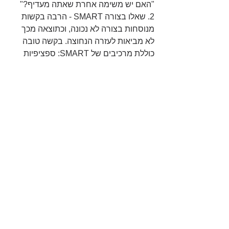
"האם יש משימה אחרת שאתה מעדיף?"
2. שאלו בצורה SMART - הרבה בקשות 
מנוסחות בצורה לא נכונה, וכתוצאה מכך 
לא מביאות לעזרה הנחוצה. בקשה טובה 
כוללת מרכיבים של SMART: ספציפיות 
(Specific), משמעות (Meaningful), 
מעודדות לפעולה (Action-oriented) 
אמיתיות (Real) ומוגבלות בזמן (Time-
bound). בפעם הבאה שאתם מבקשים 
מהילדים שלכם לסדר את החדר ועדיין 
מוצאים כאוס, נסו את הנוסח הבא: "היי 
חמודים, הרימו את הבגדים מהכיסא אל 
הכביסה או הארון, הרימו את הניירות לסל 
המחזור והחליפו מצעים. הדבר יעזור לכם 
לחסוך זמן, וגם ישמח אותי. ובשביל הכיף, 
בואו נראה אם תפסיקו לעשות את זה עד 
שאחזור בערב".
3. אל תניחו שאתם יודעים מה אנשים 
אחרים חושבים -  הערכת חסר של 