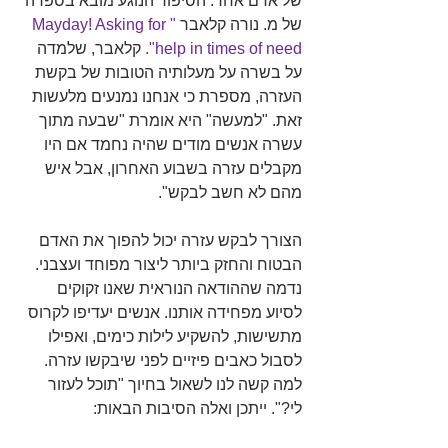
של אדם אחר. הסיפור הנוגע מובא בספרה 
של מ. נורה קלאבר 
"Mayday! Asking for 
help in times of need".
קלאבר, שלמדה 
על בשרה על מעלותיה הטובות של בקשת 
העזרה, מספרת כי אנחנו נמנעים מלעשות 
זאת. "למעשה" היא אומרת "שבעה מתוך 
עשרה אנשים מודים שהיה נחמד אם היו 
מקבלים עזרה בשבוע האחרון, אבל איש 
מהם לא חשב לבקש".
הצורך לבקש עזרה יכול להפוך את האדם 
הבטוח והחזק ביותר ליצור מפוחד ועצבני. 
נדמה שההודאה הנוראית שאנו זקוקים 
לסיוע מפחידה אותנו. אנשים יעדיפו לקרוס 
מתשישות, להשקיע לילות כימים, ואפילו 
לסבול כאבים פיזיים לפני שיבקשו עזרה. 
למה קשה לנו לשאול בחיוך "תוכל לעזור 
לי?". ייתכן ואלה הסיבות הבאות: