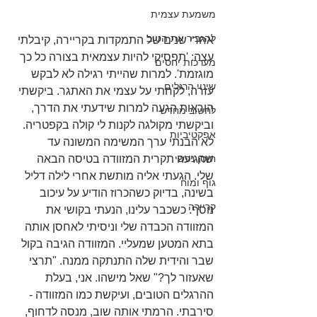
משמעת עצמית
להגביר את הטוב
אחרי שנים של התמקדות בקריירה, קיבלתי 
עצה: 'תפסיקי להיות עצמאית בצורה כל כך 
מערכות יחסים
מוגזמת'. למרות שהייתי רגילה לא לבקש 
שינוי הרגלים
עזרה, לקחתי על עצמי את האתגר. ביקשתי 
הוראות הגעה למרות שידעתי את הדרך, 
לחשוב מחדש
וביקשתי מקולגה לקנות לי קולה בקפטריה. 
אפקטיביות
לא הבנתי ערך המשימה המשונה עד 
חוסן נפשי
שהגיעה תקרית המזוודה בטיסה הבאה 
שלי. הגעתי אליה מותשת אחרי לילה דליל 
גוף ומוח
בשינה, בדיוק כשהכרוז הודיע על עיכוב 
קריירה
נוסף. כשכבר עלינו, הנעתי בקושי את 
המזוודה הכבדה שלי וניסיתי לאחסן אותה 
בתא המטען שמעליי. המזוודה הגיבה בקול 
שבר והידית שלה התנתקה ממנה. "תרצי 
שאעזור לך?" שאל מישהו. אני, בעלת 
ההרגלים הטובים, ועיקשת כמו המזוודה - 
סירבתי. הרמתי אותה שוב, מנסה לדחוף, 