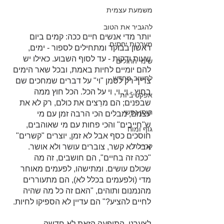
משמעת עצמית
להגביר את הטוב
יותר מדי אנשים חיים ככה: קמים ביום 
מערכות יחסים
ראשון בבוקר ומתחילים לספור - ימים, 
שעות ודקות - עד לסוף השבוע. כאילו יש 
שינוי הרגלים
להם יומיים לחיות באמת, ובכל שאר הימים 
לחשוב מחדש
צריך רק לסמן "וי" על דברים שמחכים שם 
בחוץ - וי, וי, וי על הכל. הכל חוץ ממה 
אפקטיביות
שבפנים; הם מרַצים את כולם, רק לא את 
חוסן נפשי
עצמם, מבלים הכי הרבה זמן עם מי 
ש"חייבים" והכי פחות עם מי שאוהבים, 
גוף ומוח
חוסכים כסף אבל לא זמן, יוצרים "קשרים" 
קריירה
אבל לא קשר, צוברים עושר ולא אושר. 
"ככה זה בחיים", הם חושבים, זה מה 
שכולם עושים. ומתישהו, לפעמים מאוחר 
מדי (ולפעמים בכלל לא), הם מתעוררים 
מהנמנום ותוהים, "האם זה כל מה שהיה 
לחיים להציע?" הם עדיין לא הספיקו לחיות.
לצערנו, התופעה הזאת לא חדשה. 