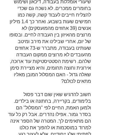
שיעורי אומללות בעבודה, דיכאון ושימוש 
בחומרים ממכרים. לא נשכח גם שכדי 
להצליח חייבים לעבוד קשה, קשה כמו 
חמישים שעות בשבוע. ואחר כך 1.4 מיליון 
אנשים (39 אחוזים מהמועסקים) לא 
מרוצים מהאיזון בין העבודה לחיים. ובסופו 
של יום, אחרי שבילינו את מירב ומיטב 
שעותינו בעבודה, מתברר ש-73 אחוזים 
מהעובדים לא מרוצים ממקום העבודה 
שלהם. רשימת הסטטיסטיקות עוד ארוכה, 
אירונית וחוצה תחומים, והיא מציירת סימן 
שאלה גדול - האם המסלול המובן מאליו 
מתאים לכולם?
חשוב להדגיש שאין שום דבר פסול 
בלימודים, בקריירה, בחתונה או בילדים. 
ולמען האמת, החיים לפי "המסלול" הם 
בסדר גמור. אפילו נהדרים. אבל רק כל עוד 
הם מתאימים לך. המטרה של הספר אינה 
למרוד במוסכמות או להפוך את כולנו 
לפתיתי שלג ייחודיים, אלא לעצור רגע 