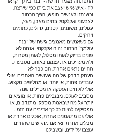
התפתחה מגמה חדשה - "בנה ביתך" קראו 
לה - איש-איש יעצב את ביתו כפי שירצה. 
וכשנתנו לאנשים חופש, הפך הרחוב 
לצבעוני ואקלקטי: בתים מאבן, מעץ, 
עגולים, משוננים, קטנים, גדולים, כתומים 
וירוקים.
גם כשאנשים מאמצים גישה של "בנה 
עולמך" הרחוב נהיה אקלקטי. אנחנו לא 
פונים בדיוק לאותו מסלול, לאותן מטרות, 
ולא מעריכים את עצמנו באותם מטבעות. 
החיים נראים אחרת, הם כבר לא 
העתק-הדבק של מה שעושים האחרים. אולי 
עובדים פחות, או יותר, או מחליפים מקצוע. 
אולי לוקחים הפסקה או מטיילים שנה 
מסביב לעולם. מבזבזים פחות, או מוציאים 
יותר על מה שבאמת מספק. מתנדבים, או 
מפסיקים להיות כל כך אדיבים עם הזמן. 
אולי גם מתאמנים אחרת, אוכלים אחרת או 
מבלים אחרת. ואז אנו מרגישים שהחיים 
עוצבו על ידינו, ובשבילנו.