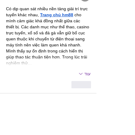
Có dịp quan sát nhiều nền tảng giải trí trực 
tuyến khác nhau, 
Trang chủ hm88
 cho 
mình cảm giác khá đồng nhất giữa các 
thiết bị. Các danh mục như thể thao, casino 
trực tuyến, xổ số và đá gà vẫn giữ bố cục 
quen thuộc khi chuyển từ điện thoại sang 
máy tính nên việc làm quen khá nhanh. 
Mình thấy sự ổn định trong cách hiển thị 
giúp thao tác thuận tiện hơn. Trong lúc trải 
nghiệm thử…
עוד
לייק
da da
03 ביולי
Khi truy cập 
https://f8beta8.com/
 để đánh 
giá tổng thể hệ thống, mình nhận thấy các 
chuyên mục được bố trí theo cấu trúc logic 
với từng khối nội dung riêng biệt. Những 