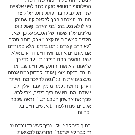
הפילוסוף הסטואי סנקה כתב לפני אלפיים 
שנה מכתב לחברו פאוליניוס, 'על קוצר 
החיים'. המכתב הפך לקלאסיקה שהזמן 
כאילו לא נגע בה: "בני האדם, פָּאוּליניוּס, 
מלינים על רשעותו של הטבע: על כך שאנו 
נולדים למשך חיים קצר." אבל, כותב סנקה, 
"לא חיים קצרים ניתנו בידינו, אלא במו ידינו 
אנו מקצרים אותם, ואין חיינו דחוקים אלא 
שאנו נוהגים בהם בפזרנות". עד כדי כך 
ש"זעום הוא אותו החלק של חיינו שבו אנו 
חיים". סנקה מזמין אותנו לבדוק כמה אנחנו 
מעצבים את חיינו: "נסה להיזכר מתי הייתה 
דעתך נחושה, כמה מימיך עברו עליך לפי 
ייעודם, מתי היו עתותיך בידיך, מתי לבשו 
פניך את ארשתן הטבעית...". נראה שכבר 
אלפיים שנה (לפחות) אנשים חיים בלי 
"לחיות".
בתוך סיר לחץ של "צריך לעשות" ו"ככה זה, 
זה כבר לא ישתנה", התרגלנו למציאות 