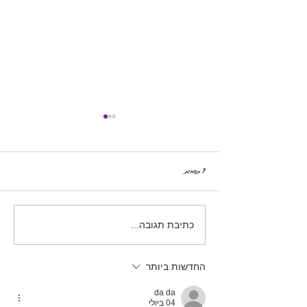
7 תגובות
האומץ לחיות
כתיבת תגובה...
החדשות ביותר
da da
04 ביולי