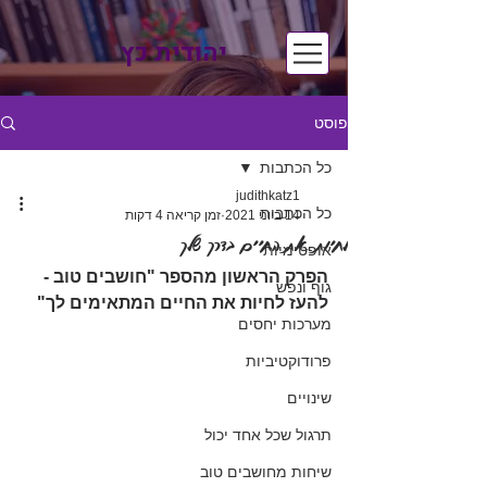
יהודית כץ
פוסט
כל הכתבות
judithkatz1
כל הכתבות
14 ביוני 2021
זמן קריאה 4 דקות
לחיות את החיים בדרך שלך
אופטימיות
הפרק הראשון מהספר "חושבים טוב - 
גוף ונפש
להעז לחיות את החיים המתאימים לך"
מערכות יחסים
פרודוקטיביות
שינויים
תרגול שכל אחד יכול
שיחות מחושבים טוב