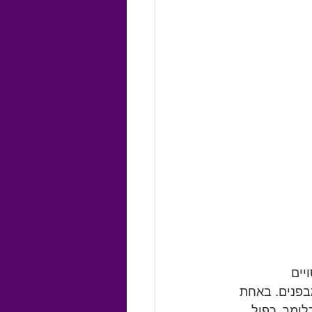
יים 
בפנים. באחת 
ח המנחה למכור שטר רגיל לחלוטין של 20$ במחיר מופקע של 40$ (כלומר, כפול 