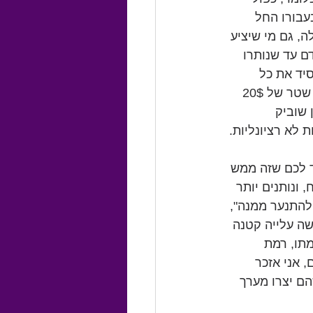
עבורו החל 
, גם מי שיציע 
 עד שנותרו 
אפסיד את כל 
ה-20". כך עלו ועלו ההצעות עד אשר הגיעו ל-40$!  מה שאומר שה"זוכה" קנה לעצמו שטר של 20$ 
 מרטין שוביק 
 לא רציונליות.
ד לכם שזה ממש 
 ונותנים יותר 
להתנער ממנה", 
ה עלייה קטנה 
תו, רמת 
 אני אזכר 
הם יצרו מערך 