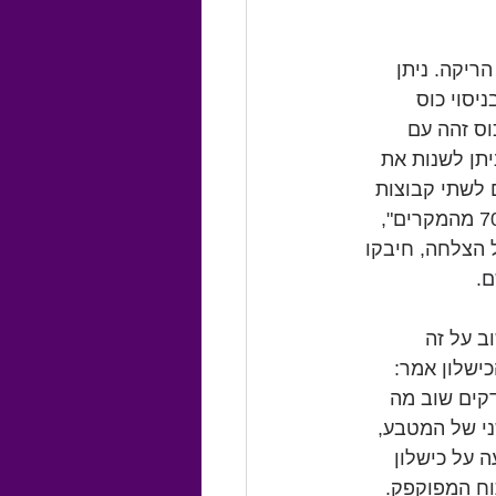
ריקה. ניתן 
יסוי כוס 
וס זהה עם 
יתן לשנות את 
לשתי קבוצות 
וסיפרו להם סיפור על הליך כירורגי חדש. לקבוצה אחת נאמר: "הניתוח מצליח ב-70% מהמקרים", 
מעו על הצלחה, חיבקו 
ם.
ב על זה 
כישלון", ולקבוצת הכישלון אמר: 
בדקים שוב מה 
י של המטבע, 
 על כישלון 
יתוח המפוקפק. 