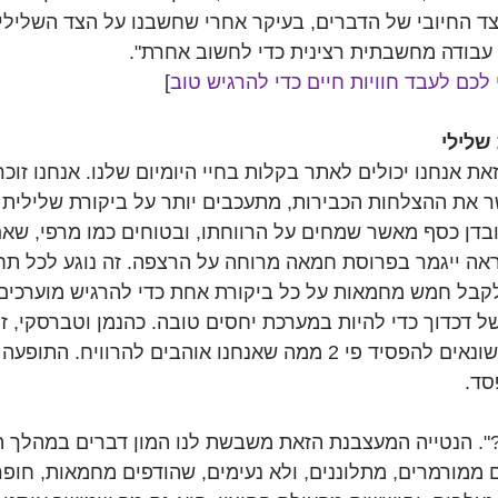
ד החיובי של הדברים, בעיקר אחרי שחשבנו על הצד השלילי
ת עבודה מחשבתית רצינית כדי לחשוב אחרת". 
 לכם לעבד חוויות חיים כדי להרגיש טוב
]
שלילי
ת אנחנו יכולים לאתר בקלות בחיי היומיום שלנו. אנחנו זוכר
 את ההצלחות הכבירות, מתעכבים יותר על ביקורת שלילית מ
בדן כסף מאשר שמחים על הרווחתו, ובטוחים כמו מרפי, שאם
ה ייגמר בפרוסת חמאה מרוחה על הרצפה. זה נוגע לכל תחום
קבל חמש מחמאות על כל ביקורת אחת כדי להרגיש מוערכים,
ל דכדוך כדי להיות במערכת יחסים טובה. כהנמן וטברסקי, זוכ
לכלכלה הראו שאנחנו שונאים להפסיד פי 2 ממה שאנחנו אוהבים להרוויח
סד.
. הנטייה המעצבנת הזאת משבשת לנו המון דברים במהלך הח
ם ממורמרים, מתלוננים, ולא נעימים, שהודפים מחמאות, חופר