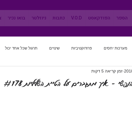
הספר
הפודקאסט
V.O.D
כתבות
ניוזלטר
בואו נכיר
צ
מערכות יחסים
פרודוקטיביות
שינויים
תרגול שכל אחד יכול
זמן קריאה 5 דקות
מערכות יחסים
שינוי הרגלים
לחשוב מחדש
אפקטיביות
פשי - איך מתגברים על הטיית השליליות #178