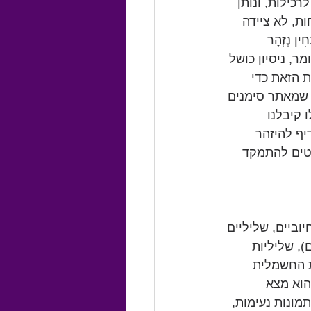
כילות, ונותן 
ת, לא ציידה 
 נְזְהָר 
once bitten, twi‏‏‏‏", או "gato escaldado del agua fría huye‏‏‏‏". כלומר, ניסיון כושל 
 הזאת כדי 
 שמאתר סימנים 
 קיבלנו 
יף להיזהר 
וטים להתמקד 
וביים, שליליים 
), שליליות 
ת החשמלית 
הוא מצא 
מונות נעימות, 