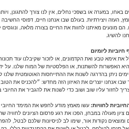
ם באחו, במערה או בשפכי נחלים, אין לנו צורך להתגונן, ויותר
ץ, העזה ויצירתיות. בעולם שבו אנחנו חיים, דפוסי החשיבה ה
 הם מונעים מאיתנו לחוות את החיים בצורה מלאה, ונוגסים ל
נו להשיג.
ת אימא טבע ואת הקדמונים, או לזכור שקיבלנו עוד תכונו
יא האפשרות להשתנות, או הפלסטיות של המוח שלנו. על ידי ת
מים ניתן בהדרגה לשנות את ההתייחסות האוטומטית שלנו לאי
 שבו אנחנו יוצרים את האיזון הזה מחדש: ״להכניס את הטוב 
ך לחזור עליו שוב ושוב כדי לשנות את להגביר את החיובי בח
 עשו מאמץ מודע לחפש את המימד החיובי בכ
יון מעולה במבחן, הפכו את רגע פרסום הציונים לחוויה שתו
מוצאים נקודות אור, שימו לב לניסיונות שלכם לבטל, להפח
אל תנסו להילחם, לבטל או לשנות את ההתנגדויות הללו, רק