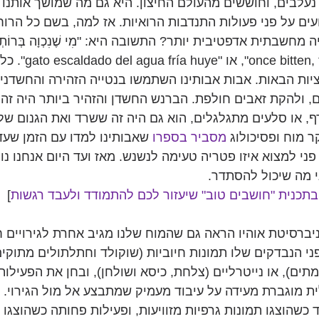
נעלבים, וחוששים מהעולם החיצון. היא גם מה שמושך אותנו לר
עים על פני פעולות התנדבות הרואיות. אז למה, בשם כל הרוחו
חשבתית אדפטיבית יותר? התשובה היא: "מִי שֶׁנִכְוָה בְּרוֹתְחִין
בְּצוֹנְנִין", או "ce shy
יות הבאות. אבות אבותינו השתמשו בנטייה הזהירה והחשדנית
 ולהקת זאבים חולפת. הברנש החשדן והזהיר ביותר היה זה
ף, או סלעים מתגלגלים, הוא גם היה זה ששרד ואת הגנום שלו
ר מוח ופסיכולוג 
מסביר בספרו
 שאבותינו למדו עם הזמן שעד
ני למצוא איזו פטריה טעימה לנשנש. מאז ועד היום אנחנו נ
 מה שיכול להסתדר.
בתכנית "חושבים טוב" שיעזור לכם להתמודד ולעבד רגשות
]
וניברסיטת אוהיו הראה גם שהמוח שלנו מגיב אחרת לגירויים חי
פני הנבדקים שלו תמונות חיוביות (שוקולד וחתלתולים מתוקים
תים), או נייטרליים (צלחת, כיסא ושולחן), ובחן את הפעילו
 מוגברת מעידה על עיבוד מעמיק שמתבצע אל מול הגירוי. 
כשהוצגו תמונות גרפיות מזוויעות, ופעילות פחותה כשהוצגו ת