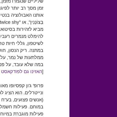
שליליים שנגמרו מזמן, 
זמן מסך רב יותר לפיגו
אותנו האבולוציה בנטייה מ
מביא לזהירות בסיטואצ
להימלט מנמרים רעבים,
לשיטפון, גללי חיות טר
במתנה. ריק הנסון, חוק
ממלתעות של נמר, על פ
במה שלא עובד, על פני
[
האזינו גם לפודקאסט 
פרופ' ג'ון קפסיופו מא
ונייטרלים. הוא הציג ל
(אנשים פצועים, בע"ח מ
במוחם. פעילות חשמלית
פעילות מוגברת במיוחד 