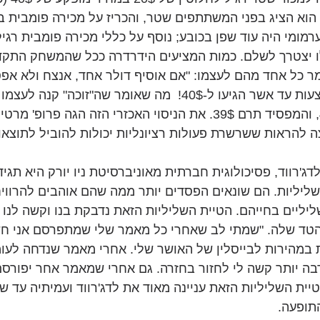
 הוא הציג בפני המשתתפים שטר, והכריז על מכירה פומבית ב
ומי היה עוד שפן בכובע; נוסף על כללי מכירה פומבית רגילה
ו יצטרך לשלם. כמות המציעים הידרדרה ככל שהמשחק התקדם
ם, שהציעו 20$. אמר כל אחד מהם לעצמו: "אם אוסיף דולר אחד, אנצח ולא 
במחיר מציאה של 40$, והמפסיד תרם 39$. את הניסוי האכזרי הזה הגה פרופ'
ה להראות ששרשרת פעולות רציונליות יכולות להוביל לתוצאות
ג'רווד, פסיכולוגית חברתית מאוניברסיטת ניו יורק היא תגי
לשליליות. הם שונאים הפסדים יותר ממה שהם אוהבים להרוויח,
יליים בחייהם. הטיית השליליות הזאת נדבקת בנו וקשה לנו 
ד שלה. "שמתי לב שאחרי כל מאמר שלי שמתפרסם אני חש
ת במהירות לבייסלין של האושר שלי. אחרי מאמר שנדחה לעומ
בה יותר קשה לי לחזור בחזרה. גם אחרי שמאמר אחר יפורסם,
טיית השליליות הזאת עניינה מאוד את לדג'רווד ועמיתיה עד ש
תופעה.