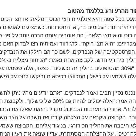
וד מהרע ורע בללמוד מהטוב
עט בכל שפה והיא אנלוגיית חצי הכוס המלאה, או חצי הכוס ה
י היתרונות הגלומים בה, או החסרונות. כשמציגים לאנשים בנ
 כוס והיא חצי מלאה", הם אוהבים אותה הרבה יותר על פני כ
מכריזים: "היא חצי ריקה". לדג'רווד ועמיתיה רצו לבדוק האם נ
הפרספקטיבה של הנבדקים. לשם כך הם חילקו את הנבדקים 
ולקבוצה השנייה אמרו: "30% מהטיפולים בהליך זה נכשלים". כצפוי, אלה שש
לה ששמעו על כישלון התכווצו בכיסאות וביקשו לנוס על נפש
כנס נסיין חביב ואמר לנבדקים: "אתם יודעים מה? ניתן לחשו
אחרת". לקבוצת ההצלחה אמר: "אלה יכולים להיות גם 30% של 
 למעשה 70% הצלחה". אחרי ההתערבות הכביכול מקרית הזאת שאלו את הנ
בר. הקבוצה שקראה על הצלחה קודם ואז חשבה על הצד השנ
לא חיבבה את ההליך הכירורגי. בניגוד אליהם, הקבוצה ששמעה
3, ואז קיבלה "טיפ", על ההצלחה המסתתרת, עדיין שנאה את רעיון הנ