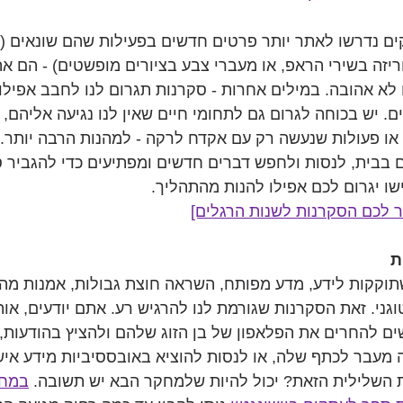
 נדרשו לאתר יותר פרטים חדשים בפעילות שהם שונאים (ס
יזה בשירי הראפ, או מעברי צבע בציורים מופשטים) - הם אה
לא אהובה. במילים אחרות - סקרנות תגרום לנו לחבב אפילו
. יש בכוחה לגרום גם לתחומי חיים שאין לנו נגיעה אליהם,
או פעולות שנעשה רק עם אקדח לרקה - למהנות הרבה יותר. 
בבית, לנסות ולחפש דברים חדשים ומפתיעים כדי להגביר ס
ו יגרום לכם אפילו להנות מהתהליך.
ור לכם הסקרנות לשנות הרגלים]
ת
וקקות לידע, מדע מפותח, השראה חוצת גבולות, אמנות מהפכ
גני. זאת הסקרנות שגורמת לנו להרגיש רע. אתם יודעים, אות
ם להחרים את הפלאפון של בן הזוג שלהם ולהציץ בהודעות, 
 מעבר לכתף שלה, או לנסות להוציא באובססיביות מידע איש
 השלילית הזאת? יכול להיות שלמחקר הבא יש תשובה. 
במחק