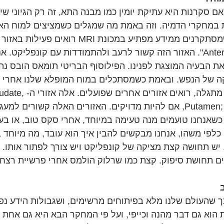
ם סקרנות היא עתיקת יומין כמו מבנה התא, זה רק הגיוני שי
ת במחקרי הדמיה. וזה באמת מה שמגלים כשמציצים למוח האנ
את מוחם של אנשים שמסתקרנים ממידע מפתיע במכונת RI
"Anterior Cingulate Cortex". האזור הזה קשור לרעב ולהתמודדות עם קונפליק
את הבעיה המוצגת לפנינו. הפילוסוף הבריטי תומאס הובס נהג
 של הנפש. ובאמת כשמסתכלים במוח המופלא שלנו אחרי 
הבעיה, או כשהתשובה מתגלה, רואים אזורים
Putamen; Nucleus Accumbens, אם להיות מדויקים. האזורים האלה קשורים 
כשאנחנו טועמים מנה טעימה במיוחד, אחרי סקס טוב, או בע
כלפי משהו, אנחנו מבקשים להבין איך הוא עובד, מה מיוחד בו
ש תחושה קצת מציקה של קונפליקט ויש צורך לפתור אותו. כ
ים תחושת סיפוק. קצת כמו שרלוק הולמס אחרי פרשיית רצח 
 שהעולם שלנו מלא בפיתוחים מרשימים, ושגבולות הידע נפ
הוא גם דבר מהנה וכייפי, ועל פי המחקר הבא היא גם אחת 