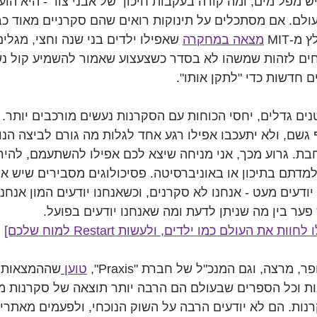
ש מפל מים, ומה קורה בעקבות חיכוך של אבני צור - היא הו
ולם. אם מסתכלים על תינוקות רואים שהם סקרניים מאוד כב
-MIT 
מצאה במחקרה
שאפילו ילדים בני שנה וחצי, מגלי
ים לזהות שמשהו לא בסדר כשצעצוע שאמור להשמיע קול נש
 חדשות כדי "לתקן אותו".
ם גדלים, יחסי הכוחות עם הסקרנות נעשים מורכבים יותר. 
גשם, ולא יתעכבו אפילו רגע אחד לגלות מה גורם לביצה הנוז
בת. גרוע מכך, אני מניחה שיצא לכם אפילו להשתעמם, להיר
תם בתיכון או באוניברסיטה. פסיכולוגים מסבירים שיש איזון
יודעים מעט - אנחנו לא סקרנים, וכשאנחנו יודעים המון אנחנו
פער בין מה שניתן לדעת ומה שאנחנו יודעים בפועל. 
 את העולם כמו ילדים, ולעשות Restart למוח שלכם]
, מרצה, וגם המנכ"ל של חברת "Praxis", 
טוען
שההמצאות ה
ות וכל הספרים שבעולם הם הרבה יותר תוצאה של סקרנות מ
רנות. הם לא יודעים הרבה על השוק הנוכחי, ולפעמים מאתרי