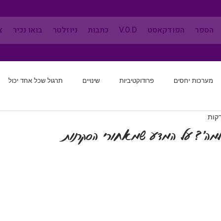
הספר
הפודקאסט
V.O.D
כתבות
ניוזלטר
בואו נכיר
צ
מערכות יחסים
פרודוקטיביות
שינויים
תרגול שכל אחד יכול
מערכות יחסים
שינוי הרגלים
לחשוב מחדש
אפקטיביות
למה׳? על המדע שמאחורי הסקרנות