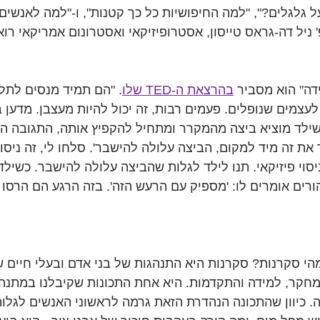
ל גלגלים?", "למה החיפושיות כל כך קטנות", ו-"למה לאנשים 
' ניל דה-גראס טייסון, אסטרופיזיקאי ואסטרונום אמריקאי ר
דה" הוא מסביר 
בהרצאת ה-TED שלו
. "הם תמיד מנסים לתל
עצמים שנופלים. פעמים רבות, זה יכול להיות מעצבן. מדען בו
ילד מוציא ביצה מהמקרר ומתחיל להקפיץ אותה, התגובה ה
 את זה מיד למקום, הביצה עלולה להישבר'. סלחו לי, זה ניסוי 
יסוי פיזיקאי. תנו לילד לגלות שהביצה עלולה להישבר. כשיל
ורים אומרים לו: 'מספיק עם הרעש הזה'. בזה הרגע הם הרסו ני
י סקרנות? סקרנות היא התנהגות של בני אדם ובעלי חיים ש
מחקר, למידה והתקדמות. היא אחת התכונות שקיבלנו במתנה
 כיוון שהתכונה הנהדרת הזאת גרמה לראשוני האנשים לגלות