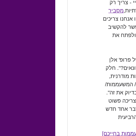
 - צריך רק 
יות,
מסביר
אנחנו צריכים 
פשר להקשיב 
 ולפתח את 
פרופ' אלן 
אים?". חלק 
ת מודרנית, 
/ המשעממות/ 
יוק את זה". 
שונה הייתה צריכה פשוט 
בר אחד חדש 
רביעית 
ממות בחייכם]