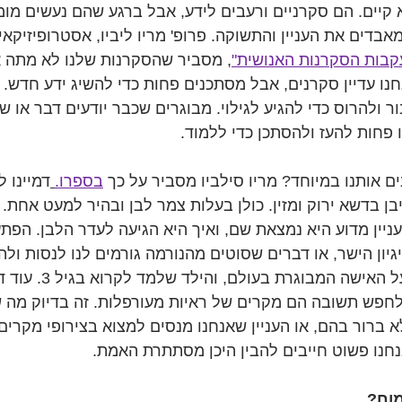
קיים. הם סקרניים ורעבים לידע, אבל ברגע שהם נעשים מומ
מאבדים את העניין והתשוקה. פרופ' מריו ליביו, אסטרופיזיקאי
בות הסקרנות האנושית"
, מסביר שהסקרנות שלנו לא מתה א
ו עדיין סקרנים, אבל מסתכנים פחות כדי להשיג ידע חדש. יל
 ולהרוס כדי להגיע לגילוי. מבוגרים שכבר יודעים דבר או ש
 פחות להעז ולהסתכן כדי ללמוד.
אותנו במיוחד? מריו סילביו מסביר על כך 
בספרו.
דמיינו 
ן בדשא ירוק ומזין. כולן בעלות צמר לבן ובהיר למעט אחת. 
ניין מדוע היא נמצאת שם, ואיך היא הגיעה לעדר הלבן. הפתע
ון הישר, או דברים שסוטים מהנורמה גורמים לנו לנסות ולהב
גם קורה כשיש כתבה על האי
 לחפש תשובה הם מקרים של ראיות מעורפלות. זה בדיוק מה 
ברור בהם, או העניין שאנחנו מנסים למצוא בצירופי מקרים.
נחנו פשוט חייבים להבין היכן מסתתרת האמת.
מוח?