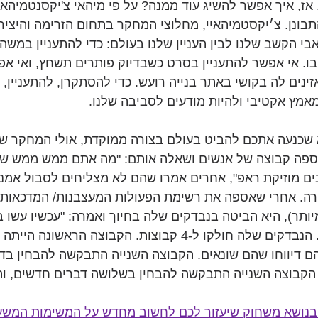
אז, איך אפשר להשיג עוד ממנה? על פי מיהאי צ'יקסנטמיהאיי
תבונן. צ׳יקסטמיהאיי, מחלוצי המחקר בתחום הזרימה והיצירת
י הקשב שלנו לבין העניין שלנו בעולם: כדי להתעניין במשהו 
ו. אי אפשר להתעניין בסרט כשבדיוק פותרים תשחץ, ואי א
ינים לה בקושי באתר בנייה רועש. כדי להסתקרן, להתעניין,
מץ אקטיבי ולהיות מודעים לסביבה שלנו.
שכנעה אתכם להביט בעולם בצורה ממוקדת, אולי המחקר של 
אספה קבוצה של אנשים ושאלה אותם: "מה אתם ממש ממש שונ
ים מוזיקת ראפ", אחרים אמרו שהם לא מצליחים לסבול אמנו
פרה. אחרי שאספה את רשימת הפעולות המעצבנות/ המדכאות
ותר), היא הביטה בנבדקים שלה בחיוך ואמרה: "עכשיו עשו בד
היא עשתה משהו נוסף. הנבדקים שלה חולקו ל-4 קבוצות. הקבוצה הרא
ם דיווחו שהם שונאים. הקבוצה השנייה התבקשה להבחין בד
 הקבוצה השנייה התבקשה להבחין בשלושה דברים חדשים, וה
 בנושא משחוק שיעזור לכם לחשוב מחדש על המשימות המשע