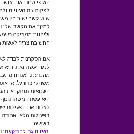
האופי שמנבאות אושר. 
לפקוח את העיניים ולה
שיש קשר ישיר בין משאב
למקד את הקשב שלנו ב
וליהנות ממוזיקה כשמאז
החשיבה צריך לעשות מא
אם הסקרנות לבדה לא 
לנגר יעשה זאת. היא 
מהם ענו: "אנחנו מתעב
משחקי כדורגל, או או
השנואות (מחקו את המי
לצלוח את הפעילות שה
בפעילות הלא- אהודה.
בשישה. 
[האזינו גם לפודקאסט