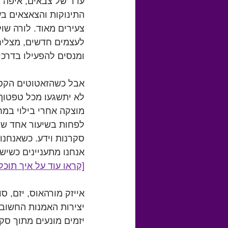
עדר של צבאים, איפה י
התינוקות והצאצאים בע
צעירים מאוד. לורה שולץ מ
לעצמים חדשים, מצליח
ומנסים להפעילו בדרכים
אבל כשהזאטוטים הקטני
לא יתשגעו מכל טפטוף 
מוצקה אחרי בילוי במח
לפחות בשיעור אחד שלמד
סקרנות וידע. כשאנחנו 
אנחנו מתעניינים כשיש 
[קראו עוד על איך תוכלו לחוות
אייזק מורהאוס, יזם, סופר
יצירות האמנות החשוב
יזמים מונעים מתוך סק