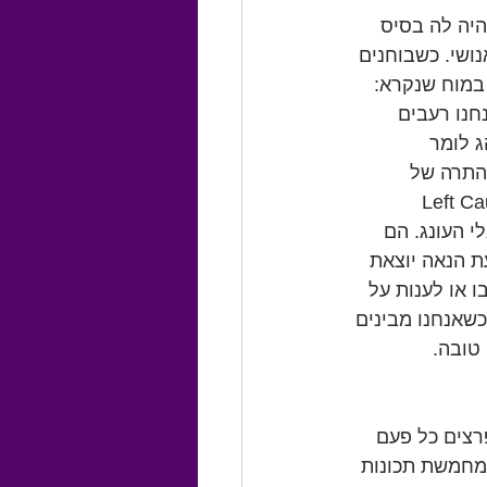
היה לה בסיס 
ושי. כשבוחנים 
M רואים פעילות באזור במוח שנקרא: 
ט. אנחנו רעבים 
 לומר 
התרה של 
 אחרים שפועלים. אלה אזורי ה-Left Caudate, 
למעגלי העונג. הם 
ת הנאה יוצאת 
 או לענות על 
שאנחנו מבינים 
טובה.
רצים כל פעם 
מחמשת תכונות 