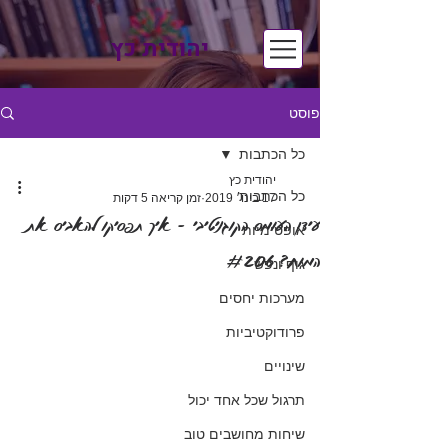
יהודית כץ
פוסט
כל הכתבות
יהודית כץ
כל הכתבות
17 בינו׳ 2019
זמן קריאה 5 דקות
עידן העומס הקוגניטיבי - איך תפסיקו להאביס את
אופטימיות
המוח? #206
גוף ונפש
מערכות יחסים
פרודוקטיביות
שינויים
תרגול שכל אחד יכול
שיחות מחושבים טוב