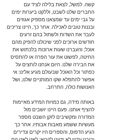
קשה. למשל, לצאת בלילה לציד עם 
החברים שלנו לשבט, וללקט ביערות ימים 
על גבי ימים עד שמצאנו מספיק אגוזים 
ובננות טובים לאכילה. אחר כך, היינו צריכים 
לעבד את השדות ולשתול בהם זרעים 
חודשים ארוכים לפני שיכולנו להפיק מהם 
אוכל; והעברנו שעות ארוכות בלכתוש את 
החיטה, לפשוט את עור הפרה או להתסיס 
את הבירה שלנו. היום אנחנו לוחצים על 
כפתור וכל האוכל שבעולם מגיע אלינו: אי 
אפשר להתפלא שקו המותניים שלנו, ושל 
האנושות כולה, התרחב.
באותה מידה, גם כמויות המידע מאיימות 
להציף אותנו. פעם היינו יושבים מול 
המדורה ומקשיבים לזקן השבט מספר 
מעשיות ששמע מאבות אבותיו. אחר כך 
הגיע הדפוס, והספרים היו יקרים ונדירים 
ורובנו עדיין לא ידענו לקרוא; לאט לאט הם 