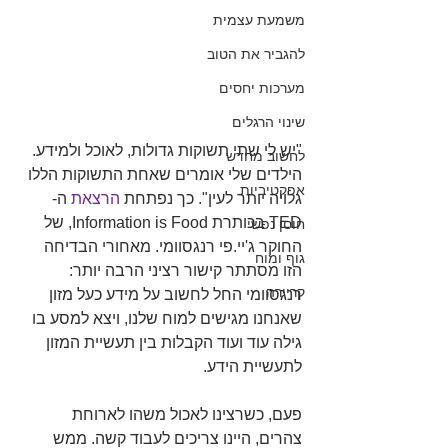
משמעת עצמית
להגביר את הטוב
מערכות יחסים
שינוי הרגלים
"יש לי שתי תשוקות גדולות, לאוכל ולמידע. 
לחשוב מחדש
הילדים שלי אומרים שאחת התשוקות הללו 
אפקטיביות
גלויה יותר לעין". כך נפתחת 
הרצאת
 ה-
TED בכותרת Information is Food, של 
חוסן נפשי
החוקר ג'יי.פי רנגסוומי. מאחורי הבדיחה 
גוף ומוח
הזו מסתתר קישור רציני הרבה יותר: 
קריירה
רנגסוומי החל לחשוב על מידע כעל מזון 
שאנחנו מגישים למוח שלנו, ויצא למסע בו 
גילה עוד ועוד הקבלות בין תעשיית המזון 
לתעשיית הידע.
פעם, כשרצינו לאכול משהו לארוחת 
צהרים, היינו צריכים לעבוד קשה. ממש 