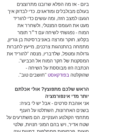
ביום - אז מה הפלא שרובנו מתרוצצים 
בעולם מבולבלים ומודאגים. כדי לבדוק איך 
הגענו למצב הזה, ומה עושים כדי להוריד 
מעט את העומס המנטלי, ולשחרר את 
המוח - נפגשתי לשיחה עם ד״ר תומר 
בקלש, חוקר ומרצה באוניברסיטת בן גוריון, 
מתמחה בהתנהגות צרכנים, מייעץ לחברות 
גדולות ומטפל, שלדבריו, מנסה "להוריד את 
המסקנות של חקר המוח אל הכביש". 
הכתבה הזו מבוססת על השיחה - 
שהוקלטה 
בפודקאסט
 "חושבים טוב".
הראש שלכם מתפוצץ? אולי אכלתם 
יותר מדי אינפורמציה
אני אוהבת סרטים - אבל יש לי בעיה: 
בשנים האחרונות, השתלטו על הענף 
מתחמי הקולנוע הענקיים. הם משתרעים על 
שטח אדיר, ויש בהם המוני חנויות, שלטי 
חוצות, פרסומות מתחלפות, דמויות ענק 