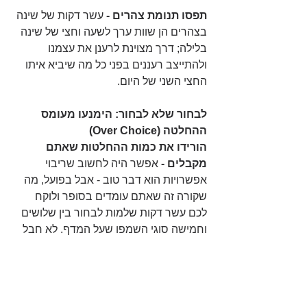
תפסו תנומת צהרים -
 עשר דקות של שינה 
בצהרים הן שוות ערך לשעה וחצי של שינה 
בלילה; דרך מצוינת לרענן את עצמנו 
ולהתייצב רעננים בפני כל מה שיביא איתו 
החצי השני של היום.
לבחור שלא לבחור: הימנעו מעומס 
ההחלטה (Over Choice)
הורידו את כמות ההחלטות שאתם 
מקבלים -
 אפשר היה לחשוב שריבוי 
אפשרויות הוא דבר טוב - אבל בפועל, מה 
שקורה זה שאתם עומדים בסופר ולוקח 
לכם עשר דקות שלמות לבחור בין שלושים 
וחמישה סוגי השמפו שעל המדף. לא חבל 
על הזמן ועל המאמץ?
תרגלו "אינקובציה" -
 קחו זמן לחשוב על 
דברים, אל תשלפו מהמותן. גם אם הבוס 