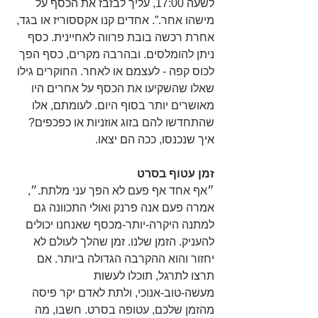
לשעה 17:00, עליך לבזבז את הכסף על 
מישהו אחר.”. אחדים קנו אקססוריז או בגד, 
אחרת רכשה בובת פרווה לאחיינית. כסף 
ניתן להומלסים. ובהרבה מקרים, כסף הפך 
לכוס קפה - לעצמם או לאחר. החוקרים גילו 
שאלו שהשקיעו את הכסף על אחרים היו 
מאושרים יותר בסוף היום. לעומתם, אלו 
שהתחדשו להם בזוג אוזניות או כפכפים? 
איך שנכנסו, ככה הם יצאו.
זמן עטוף בסרט
״אף אחד אף פעם לא הפך עני מלתת.״, 
אמרה פעם אנה פרנק ואולי התכוונה גם 
למתנה היקרה-יותר-מכסף שאנחנו יכולים 
להעניק. הזמן שלנו. זמן שהלך לעולם לא 
יחזור והוא ההקרבה הגדולה ביותר. אם 
תרצו לתרגל, תוכלו לעשות 
מעשה-טוב-אנוכי, ולתת לאדם יקר פיסה 
מהזמן שלכם, עטופה בסרט. חשבו, מה 