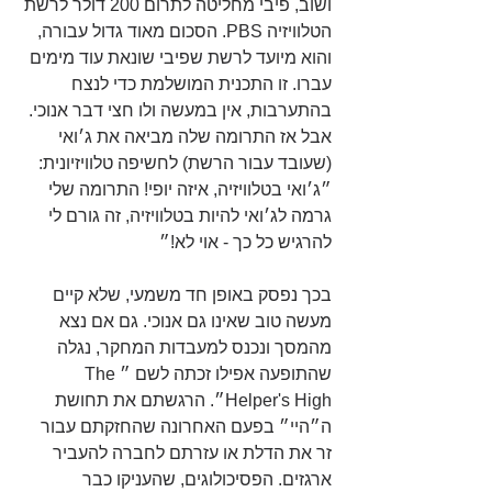
ושוב, פיבי מחליטה לתרום 200 דולר לרשת 
הטלוויזיה PBS. הסכום מאוד גדול עבורה, 
והוא מיועד לרשת שפיבי שונאת עוד מימים 
עברו. זו התכנית המושלמת כדי לנצח 
בהתערבות, אין במעשה ולו חצי דבר אנוכי. 
אבל אז התרומה שלה מביאה את ג׳ואי 
(שעובד עבור הרשת) לחשיפה טלוויזיונית: 
״ג׳ואי בטלוויזיה, איזה יופי! התרומה שלי 
גרמה לג׳ואי להיות בטלוויזיה, זה גורם לי 
להרגיש כל כך - אוי לא!״
בכך נפסק באופן חד משמעי, שלא קיים 
מעשה טוב שאינו גם אנוכי. גם אם נצא 
מהמסך ונכנס למעבדות המחקר, נגלה 
שהתופעה אפילו זכתה לשם ״The 
Helper's High״. הרגשתם את תחושת 
ה״היי״ בפעם האחרונה שהחזקתם עבור 
זר את הדלת או עזרתם לחברה להעביר 
ארגזים. הפסיכולוגים, שהעניקו כבר 