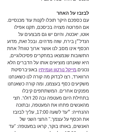
לבזבז על האחר
עם כספכם היקר תוכלו לקנות עוד מכנסיים. 
אם הפרוטה מצויה בכיסכם, תקנו אפילו 
אוטו, יאכטה, והיום יש גם מבצעים על 
הנדל״ן בירח, שזה מדהים. ובכל זאת, מדוע 
הכסף אינו מסב לנו אושר ארוך טווח? אחת 
התשובות שנמצאו במחקרים פסיכולוגיים, 
היא שאנחנו מוציאים אותו על הדברים הלא 
נכונים.
מייקל נורטון ועמיתיו
באוניברסיטת 
הרווארד, רצו לבדוק מה קורה לנו כשאנחנו 
משקיעים כסף בעצמנו, ומה קורה כשאנחנו 
מפנקים אחרים. המשתתפים קיבלו 
בתחילת היום מעטפה ובה 20 דולר. חצי 
מהאנשים פתחו את המעטפה, ובתוכה 
ההנחייה: ״עד לשעה 17:00, עליך לבזבז 
את הכסף על עצמך." החצי השני של 
האנשים, באותו בוקר, קראו במעטפה: "עד 