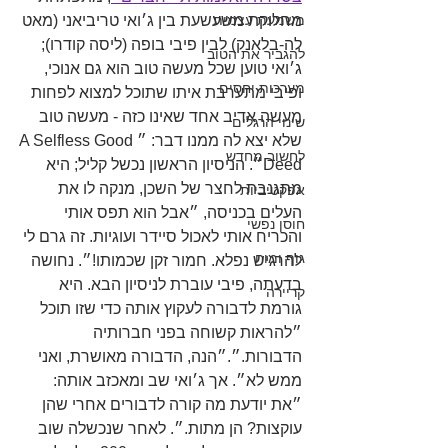
משמעת עצמית
מחלוקת משעשעת בין ג׳ואי טריביאני (מאט 
לה-בלאנק) לבין פיבי בופה (ליסה קודרו); 
להגביר את הטוב
ג׳ואי טוען שכל מעשה טוב הוא גם אנוכי, 
מערכות יחסים
ופיבי מתערבת איתו שתוכל למצוא לפחות 
מעשה אדיב אחד שאינו כזה - מעשה טוב 
שינוי הרגלים
שלא יצא לה ממנו דבר: ״A Selfless Good 
לחשוב מחדש
Deed״. הניסיון הראשון נכשל קליל; היא 
מתגנבת לחצר של השכן, מנקה לו את 
אפקטיביות
העלים בכניסה, ״אבל הוא תפס אותי 
חוסן נפשי
והכריח אותי לאכול סיידר ועוגיות. זה גרם לי 
גוף ומוח
להרגיש נפלא. חמור זקן שכמותו!״. נחושה 
בדעתה, פיבי עוברת לניסיון הבא. היא 
קריירה
גורמת לדבורה לעקוץ אותה כדי שזו תוכל 
״להראות קשוחה בפני חברותיה 
הדבורות.״.״הנה, הדבורה מאושרת, ואני 
ממש לא״. אך ג׳ואי שב ומאכזב אותה: 
״את יודעת מה קורה לדבורים אחרי שהן 
עוקצות? הן מתות.״. לאחר שנכשלה שוב 