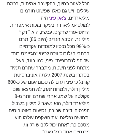
נוכל לעזור בחיוך, בהקשבה אמיתית, בכמה 
שקלים, ויש גם כאלו שפשוט תורמים 
מיליארדים. 
צ'אק פיני
 היה 
למולטי-מיליארדר בעיקר בזכות אימפריית 
הדיוטי-פרי שהקים. עכשיו, הוא ״רק״ 
מיליונר. הסבא הנדיב (היום 86) תרם 
כ-99% מכל נכסיו למוסדות אקדמיים 
ברחבי הגלובוס וזכה לכינוי "הג'יימס בונד 
של הפילנתרופים”. פיני, כמו בונד, פעל 
מתחת לפני השטח. מתברר שתרם תמיד 
בסתר; בשנת 2007 גילתה אוניברסיטת 
קורנל כי פיני תרם לה סכום זעום של כ-600 
מיליון דולר, ולמרות זאת, לא תמצאו שום 
פקולטה על שמו. אחרי שתרם יותר מ-8 
מיליארד דולר, הוא נשאר 2 מיליון בשביל 
הפנסיה, דירה שכורה, נסיעות באוטובוסים 
ותחושה נפלאה. את השקפת עולמו הוא 
מסכם כך: "אתה יכול ללבוש רק זוג 
מכנסיים אחד בכל פעם".