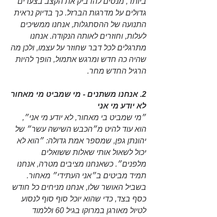
ביותר, מנסים להדביק את הקצב בצעדים 
גדולים על מדרגות הברזל. כך בדיוק נראית 
התנועה של ההסתגלות, אנחנו ממשיכים 
לעלות, וחוזרים לאותה הנקודה. אנחנו 
מתרגלים לכל דבר שחוזר על עצמו, ולכן מה 
שהיה כה חדש ומרגש אתמול, הופך להיות 
הרגיל החדש מחר.
2. אנחנו משתנים - מי שמביט מי מאחור 
לא יודע מי אני 
״מי שמביט בי מאחור, לא יודע מי אני״, 
הוא עוד להיט מ״הכבש השישה עשר״ של 
יהונתן גפן, שמספר אמת גדולה: ״הוא לא 
יכול לשאול אותי שאלות ששואלים 
מלפנים״. כשאנחנו מציבים מטרה, אנחנו 
תמיד מביטים ב״אני העתידי״ מאחור. 
בשביל האושר שלו, אנחנו מניחים כל חודש 
כסף בצד, כדי שהוא יוכל סוף סוף לנסוע 
לטיול מאורגן במרוקו בגיל 60 וללמוד 