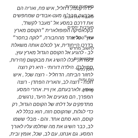
משמעת עצמית
ילדה קטנה, דחליל, איש פח, ואריה הם 
ארבעה חבר׳ה מעט-אבודים שמחפשים 
להגביר את הטוב
את דרכם במסע אל "מעבר לקשת“, 
מערכות יחסים
בקלאסיקה הפופולארית ״הקוסם מארץ 
עוץ״. כל אחד מהחבורה, ״לוקה בחסר״ 
שינוי הרגלים
בדרכו הייחודית, אך לכולם אותה משאלת 
לחשוב מחדש
לב - להגיע אל הקוסם הגדול מארץ עוץ, 
אפקטיביות
בעזרתו, יוכלו להשיג את מבוקשם (זהירות, 
ספוילר!). הילדה דורותי - היא רק רוצה 
חוסן נפשי
לחזור הביתה. הדחליל - רוצה שכל , איש 
גוף ומוח
הפח - רוצה לב, והאריה הפחדן - רוצה 
אומץ. ולארבעתם, אין וייז. אחרי המסע 
קריירה
המפרך, הם מגיעים אל היעד, נרגשים, 
מתדפקים על דלתו של הקוסם הגדול, רק 
כדי לגלות, שהקוסם הזה, הוא בכלל לא 
קוסם, הוא סתם אחד. והם - מבלי ששמו 
לב, כבר השיגו את מה שחלמו עליו לאורך 
המסע. גם אנחנו, עם לב, שכל, אומץ ובית, 