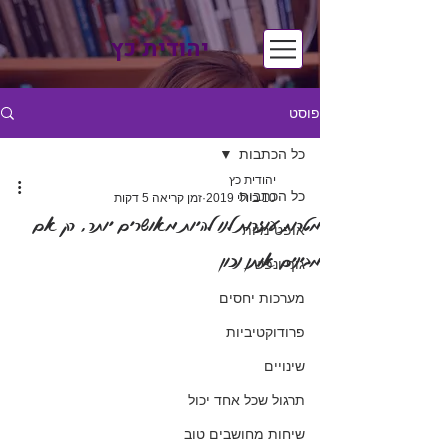
יהודית כץ
פוסט
כל הכתבות
יהודית כץ
כל הכתבות
10 ביולי 2019
זמן קריאה 5 דקות
מטרות עוזרות לנו להיות מאושרים יותר, רק אם
אופטימיות
מבינים אותן נכון
גוף ונפש
מערכות יחסים
פרודוקטיביות
שינויים
תרגול שכל אחד יכול
שיחות מחושבים טוב