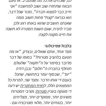
לנו, שוכחים את כל מה שמסביב. אז פעם 
הבאה שתחזרו שוב ושוב למחשבה ״אני 
חייב כבר למצוא חברה״, נזכור שכל דבר, 
הוא כנראה *קצת* פחות חשוב ממה 
שאנחנו חושבים שהוא באותו רגע ולכן 
סביר להניח, שגם השגת המטרה לא תשנה 
את חיינו מקצה לקצה. 
בלבול פסיכולוגי 
מצד אחד, אתם שואלים, ובצדק, ״אז מה 
הטעם בלהציב מטרות?״ בסופו של דבר 
מדובר בסיפור על ה״תקווה״ שלעולם 
תוחלף בחברה ה״חלום״ ובבן דודה 
״יעד״, שבסוף יגמר בתחושה, שהכל 
בעצם די אותו הדבר. ומצד שני, למרות כל 
הממצאים הללו, ל
חזית המחקרית
 יש דעה 
די מוצקה בעניין 
מטרות
; מציבי המטרות 
משיגים יותר, ממוקדים יותר, מצליחים 
יותר, בטוחים יותר, מלאי מוטיבציה וגם - 