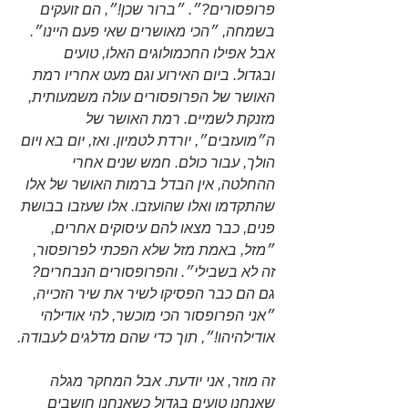
פרופסורים?״. ״ברור שכן!״, הם זועקים 
בשמחה, ״הכי מאושרים שאי פעם היינו״. 
אבל אפילו החכמולוגים האלו, טועים 
ובגדול. ביום האירוע וגם מעט אחריו רמת 
האושר של הפרופסורים עולה משמעותית, 
מזנקת לשמיים. רמת האושר של 
ה״מועזבים״, יורדת לטמיון. ואז, יום בא ויום 
הולך, עבור כולם. חמש שנים אחרי 
ההחלטה, אין הבדל ברמות האושר של אלו 
שהתקדמו ואלו שהועזבו. אלו שעזבו בבושת 
פנים, כבר מצאו להם עיסוקים אחרים, 
״מזל, באמת מזל שלא הפכתי לפרופסור, 
זה לא בשבילי״. והפרופסורים הנבחרים? 
גם הם כבר הפסיקו לשיר את שיר הזכייה, 
״אני הפרופסור הכי מוכשר, להי אודילהי 
אודילהיהו!״, תוך כדי שהם מדלגים לעבודה.
זה מוזר, אני יודעת. אבל המחקר מגלה 
שאנחנו טועים בגדול כשאנחנו חושבים 