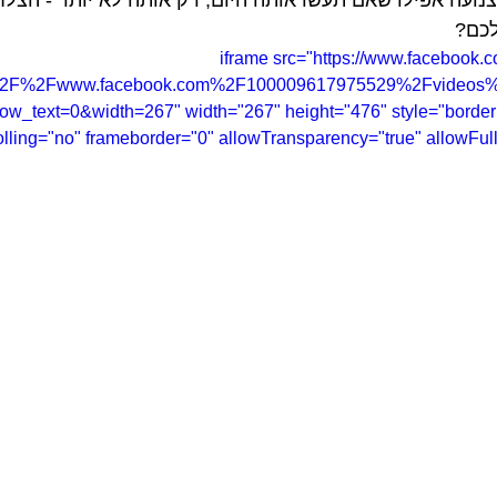
לכם?
<iframe src="https://www.facebook.
%2F%2Fwww.facebook.com%2F100009617975529%2Fvideos
_text=0&width=267" width="267" height="476" style="border:
olling="no" frameborder="0" allowTransparency="true" allowFull