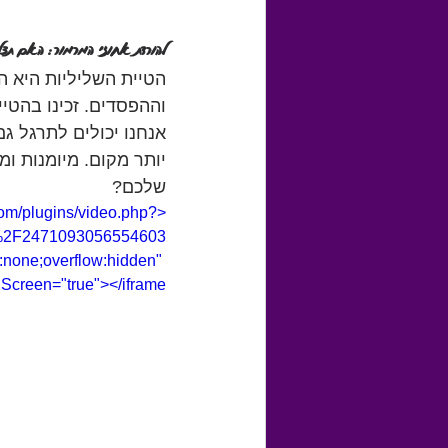
להורדת אחוזי המרמור: האם תצל
הטיית השליליות היא ה
וההפסדים. זכינו בהטיי
אנחנו יכולים לתרגל ג
יותר מקום. מיומנות ומ
שלכם?
com/plugins/video.php?
%2F2471093056554603
none;overflow:hidden" 
Screen="true"></iframe>