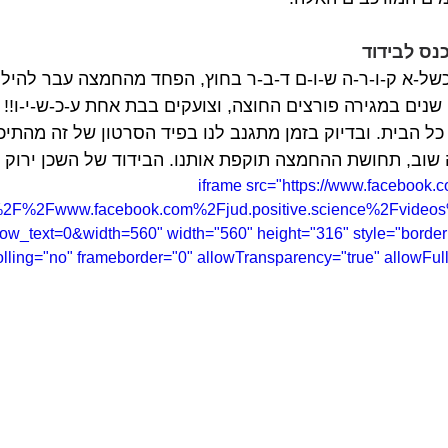
ס לבידוד
 כשל-א ק-ו-ר-ה ש-ו-ם ד-ב-ר בחוץ, הפחד מהחמצה עבר להילו
שנים במגירה פורצים החוצה, וצועקים בבת אחת ע-כ-ש-י-ו!! 
ל הבית. ובדיוק בזמן מתגנב לנו בפיד הסרטון של זה מהתיכ
ה שוב, תחושת ההחמצה תוקפת אותנו. הבידוד של השכן ירוק י
<iframe src="https://www.facebook.
%2F%2Fwww.facebook.com%2Fjud.positive.science%2Fvide
_text=0&width=560" width="560" height="316" style="border:
olling="no" frameborder="0" allowTransparency="true" allowFull