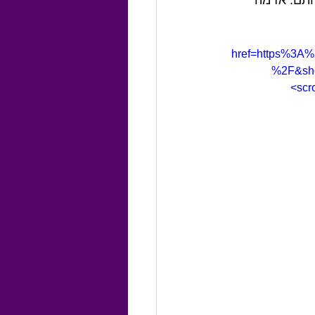
href=https%3A
%2F&show
scr