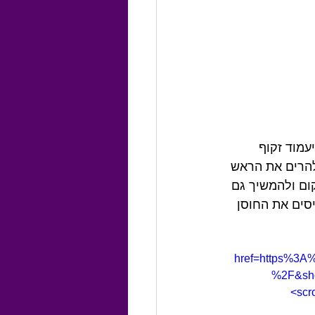
מוד זקוף 
להרים את הראש 
ום ולהמשיך גם 
יסים את החוסן 
href=https%3A
%2F&show
scr