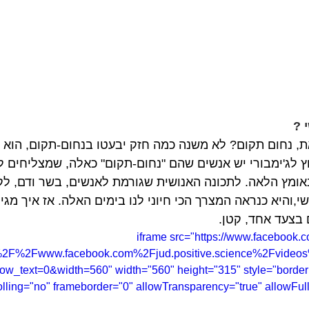
 ?
, נחום תקום? לא משנה כמה חזק יבעטו בנחום-תקום, הוא יע
וץ לג'ימבורי יש אנשים שהם "נחום-תקום" כאלה, שמצליחים 
ומץ הלאה. לתכונה האנושית שגורמת לאנשים, בשר ודם, לק
י,והיא כנראה המצרך הכי חיוני לנו בימים האלה. אז איך מגי
בצעד אחד, קטן.
<iframe src="https://www.facebook.
%2F%2Fwww.facebook.com%2Fjud.positive.science%2Fvide
_text=0&width=560" width="560" height="315" style="border:
olling="no" frameborder="0" allowTransparency="true" allowFull