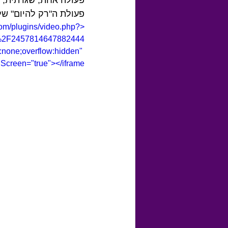
פעולת ה"רק להיום" ש
com/plugins/video.php?
%2F2457814647882444
none;overflow:hidden" 
Screen="true"></iframe>