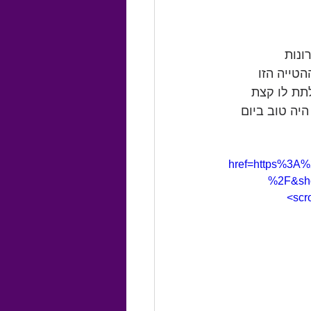
נות 
הטייה הזו 
תת לו קצת 
יה טוב ביום 
href=https%3A
%2F&show
scr