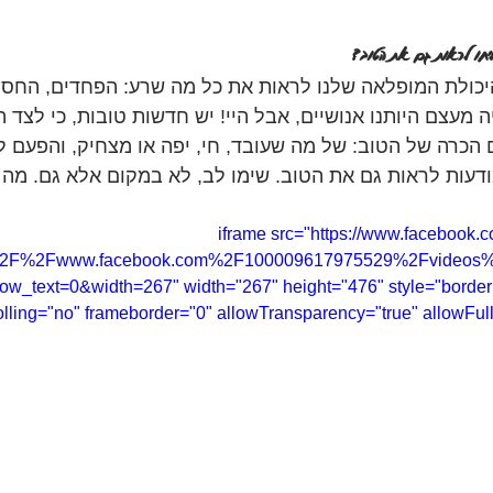
יחו לראות גם את הטוב?
יכולת המופלאה שלנו לראות את כל מה שרע: הפחדים, החסרו
ה מעצם היותנו אנושיים, אבל היי! יש חדשות טובות, כי לצד ה
ם הכרה של הטוב: של מה שעובד, חי, יפה או מצחיק, והפעם ל
ודעות לראות גם את הטוב. שימו לב, לא במקום אלא גם. מה ה
<iframe src="https://www.facebook.
%2F%2Fwww.facebook.com%2F100009617975529%2Fvideos
_text=0&width=267" width="267" height="476" style="border:
olling="no" frameborder="0" allowTransparency="true" allowFull