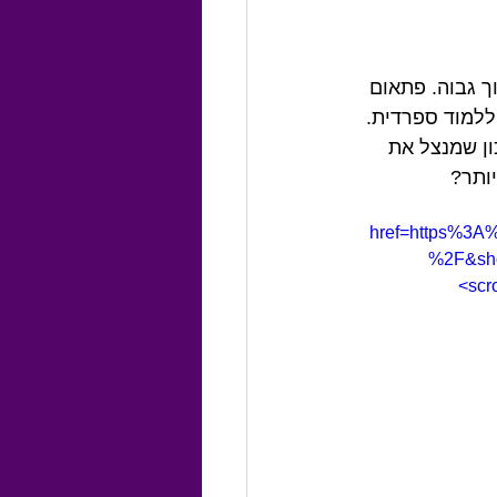
ך גבוה. פתאום 
ללמוד ספרדית. 
ון שמנצל את 
ותר?
href=https%3A
%2F&show
scr