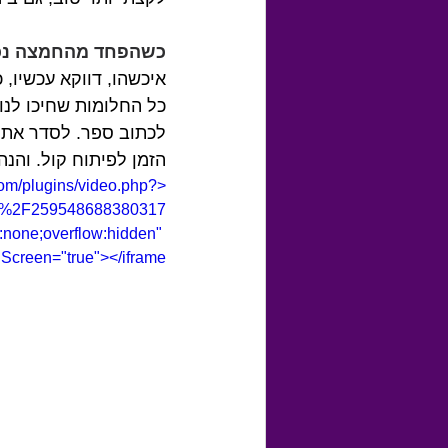
כשהפחד מהחמצה נכנ
איכשהו, דווקא עכשיו,
כל החלומות שחיכו לנו 
לכתוב ספר. לסדר את כ
הזמן לפיתוח קול. והנ
com/plugins/video.php?
os%2F259548688380317
none;overflow:hidden" 
Screen="true"></iframe>