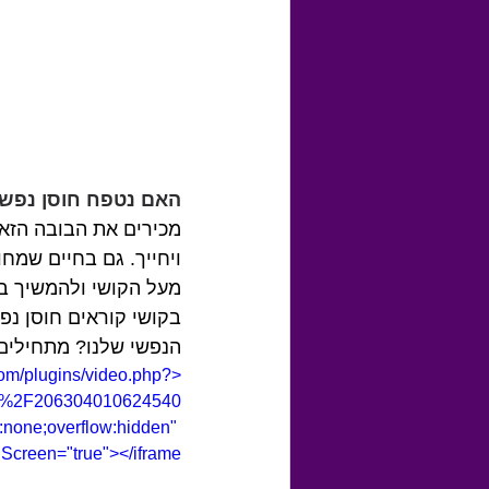
האם נטפח חוסן נפשי
מכירים את הבובה הזאת
ויחייך. גם בחיים שמח
מעל הקושי ולהמשיך בא
בקושי קוראים חוסן נפש
הנפשי שלנו? מתחילים 
com/plugins/video.php?
os%2F206304010624540
none;overflow:hidden" 
Screen="true"></iframe>