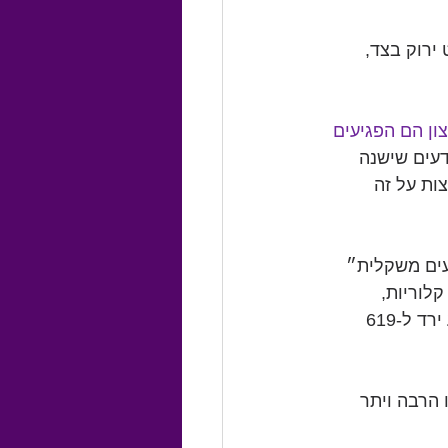
ירוק בצד, 
ן הם הפגיעים 
דעים שישנה 
ות על זה 
ים משקלית״ 
ה קלוריות יש במאכלים שונים. כשהראו להם המבורגר, הניחוש הממוצע היה 734 קלוריות, 
כשהראו להם את אותו ההמוברגר בדיוק אך עם מקלות סלרי לצידו, הניחוש הממוצע ירד ל-619 
בו), עישנו הרבה ויתר 