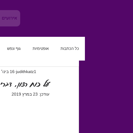
יהודית כץ
אירועים
כל הכתבות
אופטימיות
גוף ונפש
judithkatz1
16 בינו׳ 2016
משמעת עצמית
להגביר את הטוב
על כוח רצון, דברים 
עודכן:
23 במרץ 2019
קריירה