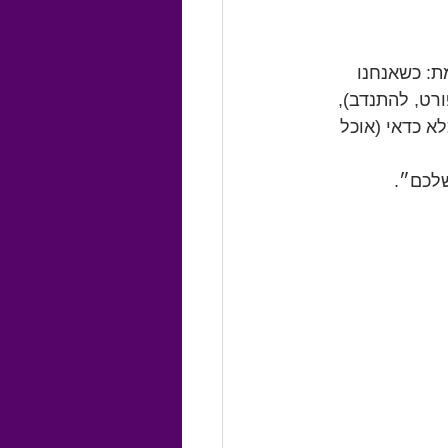
ת: כשאנחנו 
רט, להתנדב), 
א כדאי (אוכל 
שלכם״.