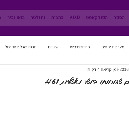
הספר
הפודקאסט
V.O.D
כתבות
ניוזלטר
בואו נכיר
צ
מערכות יחסים
פרודוקטיביות
שינויים
תרגול שכל אחד יכול
זמן קריאה 4 דקות
מערכות יחסים
שינוי הרגלים
לחשוב מחדש
אפקטיביות
שהורווחו ביושר ואשליות #61