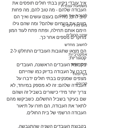
איך עובדי ניקיון בבתי חולים תופסים את 
משמעת עצמית
העבודה שלהם - מה טוב להם, מה פחות 
להגביר את הטוב
טוב להם, מה הם בעצם עושים ואיך הם 
חווים את היומיום שלהם? ומה שהם גילו 
מערכות יחסים
הימם אותם תחילה, ופתח פתח לעוד המון 
שינוי הרגלים
מחקרים נוספים אחר כך. 
לחשוב מחדש
הם מצאו שתגובות העובדים התחלקו ל-2 
אפקטיביות
קטגוריות:
חוסן נפשי
בקבוצת העובדים הראשונה, העובדים 
דיברו על העבודה בדיוק כמו שהייתם 
גוף ומוח
מצפים שמנקים בבתי חולים ידברו על 
קריירה
העבודה שלהם: זה לא מספק במיוחד, לא 
צריך יותר מידי כישורים בשביל זה ושהם 
שם בעיקר בשביל התשלום. כשביקשו מהם 
לתאר את העבודה, הם חזרו על תיאור 
העבודה הרשמי של בית החולים. 
בקבוצת העובדים השניה שהתגבשה, 