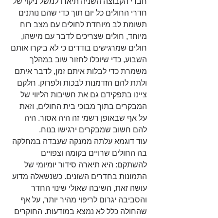
חברי הקבוצה השניה תיארו למשל ניקוי של 
חדרי החולים כל יום תוך כדי שהם נותנים 
תשומת לב מיוחדת לחולים עם מצב רוח 
מיוחד, חולים שצריכים לדבר עם מישהו, 
חולים שמרגישים בודדים כי לא ביקרו אותם 
השבוע, כדי שיוכלו לחזור שוב במהלך 
משמרת כדי לבלות איתם זמן, לדבר איתם 
ולתת להם הזדמנות לבכות ולפרוק. חלקם 
ציינו בתפקידם גם את חשיבות הליווי של 
המבקרים בתוך מבוכי בית החולים, וזאת 
על אף שבאופן רשמי זה היה אסור. היה 
להם חשוב שמבקרים ירגישו בנוח. 
עוד דוגמא עלתה ממנקה שעבדה במחלקה 
בה החולים שרויים בקומה וצפויים 
להשתקם: היא תיארה סידור יומיומי של 
התמונות בחדרים השונים. כשנשאלה מדוע 
עושה זאת, השיבה שאולי שינוי החדר 
והסביבה יגרום לריפוי מהיר יותר, על אף 
שהחולה כלל לא נמצא במודעות. החוקרים 