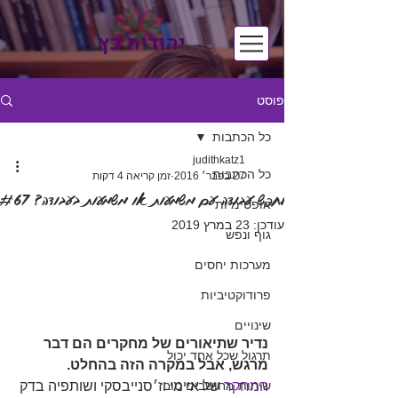
יהודית כץ
פוסט
כל הכתבות
judithkatz1
כל הכתבות
27 בפבר׳ 2016
זמן קריאה 4 דקות
לחפש עבודה עם משמעות או משמעות בעבודה? #67
אופטימיות
עודכן:
23 במרץ 2019
גוף ונפש
מערכות יחסים
פרודוקטיביות
שינויים
נדיר שתיאורים של מחקרים הם דבר 
תרגול שכל אחד יכול
מרגש, אבל במקרה הזה בהחלט.
המחקר
 של איימי וז׳סנייבסקי ושותפיה בדק 
שיחות מחושבים טוב