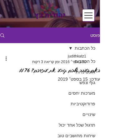
יהודית כץ
פוסט
כל הכתבות
judithkatz1
כל הכתבות
30 באפר׳ 2016
זמן קריאה 3 דקות
האם העבר שלכם קובע את עתידכם? #76
אופטימיות
עודכן:
15 בספט׳ 2019
גוף ונפש
מערכות יחסים
פרודוקטיביות
שינויים
תרגול שכל אחד יכול
שיחות מחושבים טוב