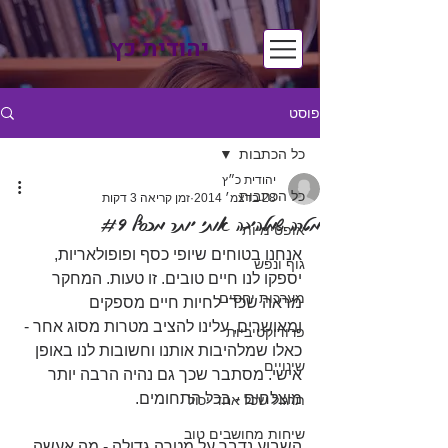
יהודית כץ
פוסט
כל הכתבות
יהודית כ״ץ
כל הכתבות
28 בדצמ׳ 2014
זמן קריאה 3 דקות
מטרה שמלהיבה אותי יותר מכסף #9
אופטימיות
אנחנו בטוחים שיופי כסף ופופולאריות, 
גוף ונפש
יספקו לנו חיים טובים. זו טעות. המחקר 
מערכות יחסים
מראה שכדי לחיות חיים מספקים 
ומאושרים, עלינו להציב מטרות מסוג אחר - 
פרודוקטיביות
כאלו שמלהיבות אותנו וחשובות לנו באופן 
שינויים
אישי. מסתבר שכך גם נהיה הרבה יותר 
מוצלחים - בכל התחומים.
תרגול שכל אחד יכול
שיחות מחושבים טוב
השבוע נדבר על מטרה גדולה - מה אעשה 