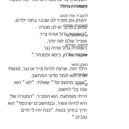
משמעת עצמית
כשאהיה גדול? 
להגביר את הטוב
יהונתן גפן מזכיר לנו שכבר בתור ילדים, 
מערכות יחסים
עמוק בפנים, יש לנו מטרה -
״כשאהיה גדול אהיה צייר 
שינוי הרגלים
ואצייר עולם יפה יותר, 
לחשוב מחדש
כשאהיה גדול אהיה נגר 
אפקטיביות
ואבנה שולחן, כיסא ופסנתר.״
חוסן נפשי
הילד הזה, שרצה להיות צייר או נגר, פגשתי 
גוף ומוח
אותו. הוא לומד מדעי המחשב.
״אוהב מחשבים?״ שאלתי. ״לא.״ הוא 
קריירה
ענה בלי לחשוב. 
הייתי מופתעת. הוא הסביר: ״המטרה שלי 
היא להיות עשיר, ובמחשבים יש כסף״ הוא 
חייך בחיוך בטוח. ״ככה יהיו לי חיים 
טובים.״