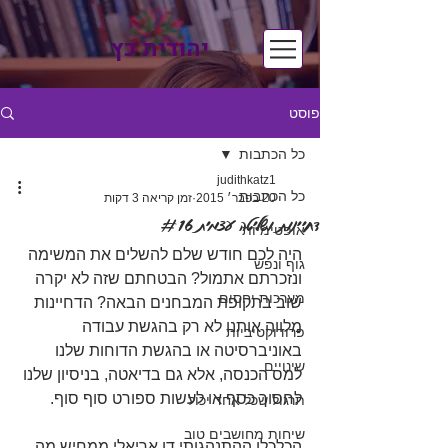
יהודית כץ
פוסט
כל הכתבות
judithkatz1
כל הכתבות
20 בפבר׳ 2015
זמן קריאה 3 דקות
דחיינות ושליטה עצמית #16
אופטימיות
היה לכם חודש שלם להשלים את המשימה 
גוף ונפש
ונזכרתם אתמול? הבטחתם שזה לא יקרה 
מערכות יחסים
שוב בתקופת המבחנים הבאה? הדחיינות 
מלווה אותנו לא רק בהגשת עבודה 
פרודוקטיביות
באוניברסיטה או בהגשת הדוחות שלנו 
שינויים
למס הכנסה, אלא גם בדיאטה, בניסיון שלנו 
לחסוך כסף או לעשות ספורט סוף סוף.
תרגול שכל אחד יכול
שיחות מחושבים טוב
הכלכלן ההתנהגותי דן אריאלי ממחיש מה 