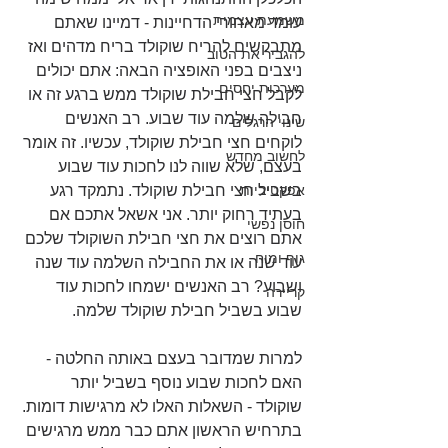
משמעת עצמית
עומד מאחורי הדחיינות - דמיינו שאתם 
מתבקשים להריח שוקולד בריח מדהים ואז 
להגביר את הטוב
ניצבים בפני האופציה הבאה: אתם יכולים 
מערכות יחסים
לקבל חצי חבילת שוקולד ממש ברגע זה או 
חבילה שלמה עוד שבוע. רב האנשים 
שינוי הרגלים
לוקחים חצי חבילת שוקולד, עכשיו. זה אומר 
לחשוב מחדש
בעצם, שלא שווה לנו לחכות עוד שבוע 
אפקטיביות
בשביל חצי חבילת שוקולד. נתמקד רגע 
בעתיד רחוק יותר. אני אשאל אתכם אם 
חוסן נפשי
אתם רוצים את חצי חבילת השוקולד שלכם 
גוף ומוח
עוד שנה או את החבילה השלמה עוד שנה 
ושבוע? רב האנשים ישמחו לחכות עוד 
קריירה
שבוע בשביל חבילת שוקולד שלמה. 
למרות שמדובר בעצם באותה החלטה - 
האם לחכות שבוע נוסף בשביל יותר 
שוקולד - השאלות האלו לא מרגישות דומות. 
בתרחיש הראשון אתם כבר ממש מרגישים 