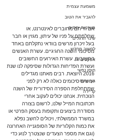
משמעת עצמית
להגביר את הטוב
מערכות יחסים
אם הייתם מחוברים לאינטרנט, או 
שחלפתם על פניו של עיתון, מגזין או חבר 
שינוי הרגלים
בעל זיכרון מרשים בוודאי נתקלתם באחד 
לחשוב מחדש
מסיכומי השנה החגיגיים. עשרת האנשים 
החשובים, עשרת האירועים החשובים 
אפקטיביות
ועשרת הפדיחות הגדולות שסיפקה לנו שנת 
חוסן נפשי
2016 היוצאת. רבים מאתנו מגדילים 
גוף ומוח
ועושים סיכומים כאלה לא רק לפני 
שמתחלפת הספרה הסידורית של השנה 
קריירה
הנוכחית. אנחנו יכולים לעקוב אחרי 
תכתובות המייל שלנו, לרשום בצורה 
מסודרת ביצועים ותקופות בעסק הפרטי או 
במשרד הממשלתי, ויכולים לחשב נפלא 
את כמות הקלוריות של הסופגנייה האחרונה 
(וגם את מספר הצעדים שנצטרך לנוע כדי 