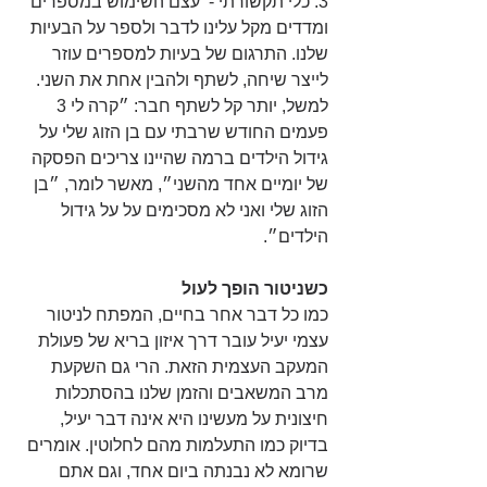
3. כלי תקשורתי -  עצם השימוש במספרים 
ומדדים מקל עלינו לדבר ולספר על הבעיות 
שלנו. התרגום של בעיות למספרים עוזר 
לייצר שיחה, לשתף ולהבין אחת את השני. 
למשל, יותר קל לשתף חבר: ״קרה לי 3 
פעמים החודש שרבתי עם בן הזוג שלי על 
גידול הילדים ברמה שהיינו צריכים הפסקה 
של יומיים אחד מהשני״, מאשר לומר, ״בן 
הזוג שלי ואני לא מסכימים על על גידול 
הילדים״.
כשניטור הופך לעול
כמו כל דבר אחר בחיים, המפתח לניטור 
עצמי יעיל עובר דרך איזון בריא של פעולת 
המעקב העצמית הזאת. הרי גם השקעת 
מרב המשאבים והזמן שלנו בהסתכלות 
חיצונית על מעשינו היא אינה דבר יעיל, 
בדיוק כמו התעלמות מהם לחלוטין. אומרים 
שרומא לא נבנתה ביום אחד, וגם אתם 