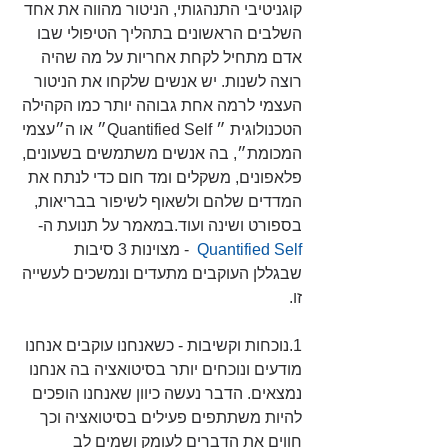
קוגניטיבי התנהגותי, הניטור מהווה את אחד 
השלבים הראשונים בתהליך הטיפולי שבו 
אדם מתחיל לקחת אחריות על מה שהיה 
רוצה לשנות. יש אנשים שלקחו את הניטור 
העצמי לרמה אחת גבוהה יותר כמו הקהילה 
הטכנולוגית ״ Quantified Self״ או ה״עצמי 
המכומת״, בה אנשים משתמשים בשעונים, 
פלאפונים, משקלים ומד חום כדי לנתח את 
המדדים שלהם ולשאוף לשיפור בבריאות, 
בספורט ושינה ועוד.במאמר על תנועת ה-
Quantified Self 
 - מצוינות 3 סיבות 
שבגללן העוקבים מתעדים ונמשכים לעשייה 
זו.
1.נוכחות וקשיבות - כשאנחנו עוקבים אנחנו 
מודעים ונוכחים יותר בסיטואציה בה אנחנו  
נמצאים. הדבר נעשה כיוון שאנחנו הופכים 
להיות משתתפים פעילים בסיטואציה וכך 
חווים את הדברים לעומק ושמים לב 