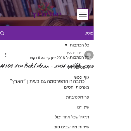
יהודית כץ
פוסט
כל הכתבות
יהודית כץ
כל הכתבות
31 בדצמ׳ 2016
זמן קריאה 6 דקות
פסיכו-אנליטיקה עצמית - תתחילו לאסוף מידע #108
אופטימיות
גוף ונפש
כתבה זו התפרסמה גם בעיתון ״הארץ״
מערכות יחסים
פרודוקטיביות
שינויים
תרגול שכל אחד יכול
שיחות מחושבים טוב