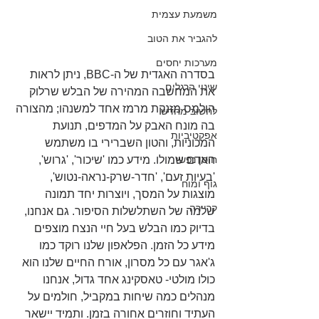
משמעת עצמית
להגביר את הטוב
מערכות יחסים
בסדרה האגדית של ה-BBC, ניתן לראות 
שינוי הרגלים
את המחשבה המהירה של הבלש שרלוק 
הולמס מזנקת מרמז אחד למשנהו; מהצורה 
לחשוב מחדש
בה מונח האבק על המדפים, תנועת 
אפקטיביות
המכוניות, והטון השברירי בו משתמש 
האדם שמולו. מידע כמו 'שיכור', 'גרוש', 
חוסן נפשי
'בעיות זעם', 'חדר-שרק-נראה-נטוש', 
גוף ומוח
מוצגות על המסך, ויוצרות יחד תמונה 
קריירה
שלמה של השתלשלות הסיפור. גם אנחנו, 
בדיוק כמו הבלש בעל חיי הנצח מוצפים 
מידע כל הזמן. הפלאפון שלנו רוקד כמו 
ג'אגר עם כל מסרון, אורח החיים שלנו הוא 
כולו מולטי- טאסקינג אחד גדול, אנחנו 
מנהלים כמה שיחות במקביל, חולמים על 
העתיד וחוזרים אחורה בזמן. ותמיד יישאר 