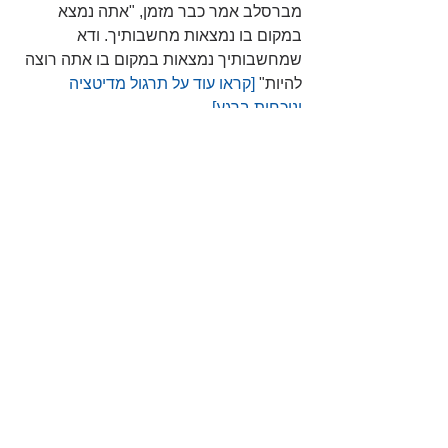
מברסלב אמר כבר מזמן, "אתה נמצא 
במקום בו נמצאות מחשבותיך. ודא 
שמחשבותיך נמצאות במקום בו אתה רוצה 
להיות" 
[קראו עוד על תרגול מדיטציה 
ונוכחות ברגע]
שינוי
חשיבה
יחסים
אופטימיות
תרגול שכל אחד יכול
שינויים
אופטימיות