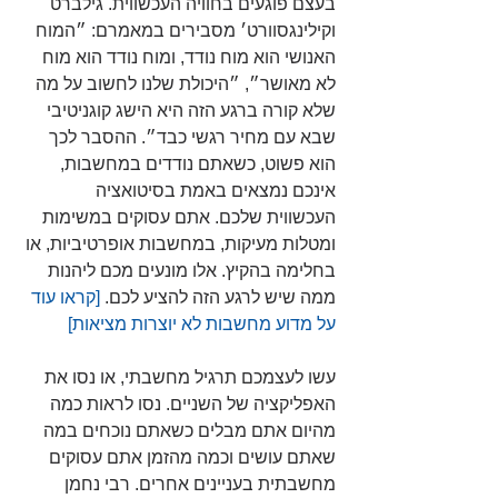
בעצם פוגעים בחוויה העכשווית. גילברט 
וקילינגסוורט׳ מסבירים במאמרם: ״המוח 
האנושי הוא מוח נודד, ומוח נודד הוא מוח 
לא מאושר״, ״היכולת שלנו לחשוב על מה 
שלא קורה ברגע הזה היא הישג קוגניטיבי 
שבא עם מחיר רגשי כבד״. ההסבר לכך 
הוא פשוט, כשאתם נודדים במחשבות, 
אינכם נמצאים באמת בסיטואציה 
העכשווית שלכם. אתם עסוקים במשימות 
ומטלות מעיקות, במחשבות אופרטיביות, או 
בחלימה בהקיץ. אלו מונעים מכם ליהנות 
ממה שיש לרגע הזה להציע לכם. 
[קראו עוד 
על מדוע מחשבות לא יוצרות מציאות]
עשו לעצמכם תרגיל מחשבתי, או נסו את 
האפליקציה של השניים. נסו לראות כמה 
מהיום אתם מבלים כשאתם נוכחים במה 
שאתם עושים וכמה מהזמן אתם עסוקים 
מחשבתית בעניינים אחרים. רבי נחמן 