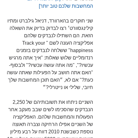
המחשבות שלכם טוב יותר]
שני חוקרים בהארוורד, דניאל גילברט ומתיו 
קילינגסוורט׳ רצו לבדוק בדיוק את השאלה 
הזאת. הם השתילו לנבדקים שלהם 
אפליקציה העונה לשם "Track your 
happiness" ששלחה לנבדקים בזמנים 
רנדומליים שלוש שאלות: "איך אתה מרגיש 
עכשיו?", "מה אתה עושה עכשיו?" ולבסוף- 
"האם אתה חושב על הפעילות שאתה עושה 
כעת?" אם לא, ״האם תוכן המחשבות שלך 
חיובי, שלילי או נייטרלי?״
השניים ניתחו את תשובותיהם של 2,250 
הנבדקים שהסכימו לשים שבב מעקב אחר 
הפעולות והמחשבות שלהם. האפליקציה 
של השניים אפילו הרחיקה וצברה תאוצה 
נוספת כשבשנת 2010 דווח על רבע מיליון 