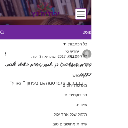
יהודית כץ
פוסט
כל הכתבות
יהודית כץ
כל הכתבות
14 במאי 2017
זמן קריאה 3 דקות
נודדים במחשבות? כך אתם פוגעים באושר שלכם.
אופטימיות
#127
גוף ונפש
כתבה זו התפרסמה גם בעיתון ״הארץ״
מערכות יחסים
פרודוקטיביות
שינויים
תרגול שכל אחד יכול
שיחות מחושבים טוב