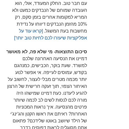
עם חבר טוב. החלק המעודד, אולי, הוא 
העובדה שמוחם של הנבדקים כמעט ולא 
המריא למקומות אחרים בזמן סקס, רק 
10% מהזמן הנבדקים דיווחו על נדידת 
מחשבות בעת המשגל. 
[קראו עוד על 
אפליקציות שיעזרו לכם לחיות טוב יותר]  
סיכום התוצאות- מי שלא פה, לא מאושר
דמיינו את הנסיעה האחרונה שלכם 
למשרד. שעת בוקר, הכבישים, כמנהגם 
בקודש, עמוסים לעייפה. אי אפשר לנוע 
יותר מכמה מטרים מבלי לעצור, לחשוב על 
האיחור הצפוי, תוך זעקה חרישית של הרצון 
להגיע ליעדנו. כעת דמיינו שמישהו היה 
מורה לכם לנסות לשים לב לכמה שיותר 
פרטים מהנסיעה. איך נראות המכוניות 
האחרות? ראיתם את ראשו הקטן והג'ינג'י 
של הילד שיושב באוטו שלידכם? פתאום 
אתם מסוגלים לראות דפוסים בדרך 