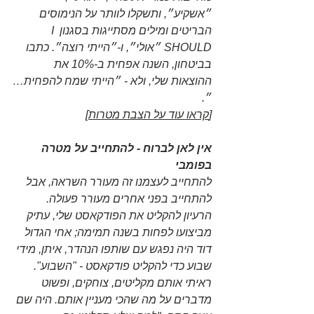
״אשקיע״, ותשקלו לוותר על הנימוסים 
הבריטים ומילים מסתייגות בסגנון I 
SHOULD ״אולי״, ו-״הייתי רוצה״. כתבו 
בביטחון, השנה אפחית ב-10% את 
ההוצאות שלי, ולא - ״הייתי שמח להפחית…
״.
[
קראו עוד על הצבת מטרות
]
אין לאן לברוח - להתחייב על מטרה 
בפומבי
להתחייב לעצמנו זה מעורר השראה, אבל 
להתחייב בפני אחרים מעורר פעולה. 
הרעיון להקליט את הפודקאסט שלי, עתיק 
מביצועו לפחות בשנה תמימה; אחי הגדול 
דוד היה נפגש עם שותפו הנהדר, איתן, מידי 
שבוע כדי להקליט פודקאסט - "השבוע". 
ראיתי אותם מקליטים, צוחקים, ופשוט 
מדברים על מה שהכי מעניין אותם. היה שם 