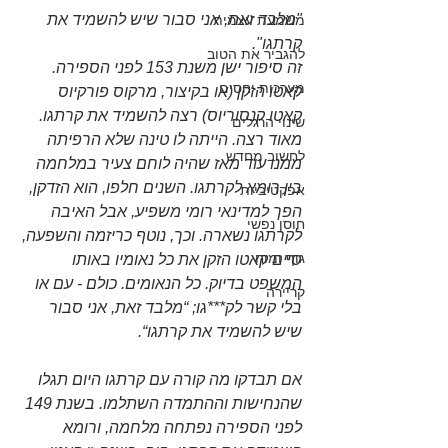
"מלבד זאת, אני סבור שיש להשמיד את 
משמעת עצמית
קרתגו". 
להגביר את הטוב
זה סיפור ישן משנת 153 לפני הספירה. 
מערכות יחסים
קאטו הזקן (או בקיצור, מרקוס פורקיוס 
קאטו קנסוריוס) רצה להשמיד את קרתגו. 
שינוי הרגלים
מאוד רצה. הייתה לו טינה שלא הרפיתה 
לחשוב מחדש
ממנו עוד מאז שהיה לוחם צעיר במלחמה 
בין רומא לקרתגו. השנים חלפו, הוא הזדקן, 
אפקטיביות
הפך למדינאי רומי משפיע, אבל האיבה 
חוסן נפשי
לקרתגו נשארה. וכך, נוטף כריזמה והשפעה, 
גוף ומוח
סיים קאטו הזקן את כל נאומיו באותו 
המשפט בדיוק. כל הנאומים. כולם - עם או 
קריירה
בלי קשר לק***גו; “מלבד זאת, אני סבור 
שיש להשמיד את קרתגו“.
אם תבדקו מה קורה עם קרתגו היום תגלו 
שהנחישות וההתמדה השתלמו. בשנת 149 
לפני הספירה נפתחה מלחמה, ורומא 