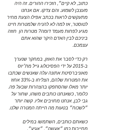
כתוב, לא קיים״, הזכירו ההורים. זה היה 
מעצבן לשמוע. והם צדקו. אם אנחנו 
מתעקשים לראות בכתב אפילו הצעת מחיר 
לטוסטר, אז למה לא להניח שלמטרות חיינו 
מגיע לפחות מעמד דומה? מטרות הן  חוזה 
ביניכם לבין האדם היקר שהוא אתם 
עצמכם. 
רק כדי לסבר את האוזן, במחקר שנערך 
ב-2015 על ידי הפסיכולוג גייל מת׳יוס 
מאוניברסיטת אתונה עלה שאנשים שכתבו 
את המטרות שלהם, הצליחו ב-33% אחוז 
יותר מאלו שהסתפקו בהצהרות שבעל פה. 
כלומר, כשאנחנו כותבים משהו, שחור על 
גבי לבן, אנחנו מחויבים אליו. קשה יותר 
״לשכוח״ בטעות מה הייתה המטרה שלנו. 
כשאתם כותבים, השתמשו במילים 
מחייבות כמו ״אעשה״, ״אגיע״, 