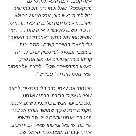
איזה קסם. "למה שלא תקליטי גם 
פודקאסט?" שאל אותי דוד. חשבתי שזה 
יכול להיות רעיון טוב, אבל הזמן עבר ולא 
הקלטתי אפילו קצה של פרק. לא ויתרתי על 
הרעיון, פשוט לא עשיתי איתו שום דבר. עד 
שהחלטתי להשתמש באסטרטגיה האהובה 
עלי למצבי דחיינות קשים - התחייבות 
בפומבי. נכנסתי לפייסבוק וכתבתי: ״זה 
קורה! בעוד שבועיים אני מוציאה פרק 
ראשון בפודקאסט שלי״, ולחצתי על כפתור 
שאין ממנו חזרה - ״פבליש״.
הכנסתי את עצמי, ככה בלי תירוצים, למצב 
שפשוט אין לי ברירה. ברגע שאנחנו 
מערבים עוד אנשים בתוכניות שלנו, אנחנו 
רוקמים חבל שקוף שמושך אותנו אל עבר 
המטרה. אנחנו יודעים שיש שם מישהו 
שיחכה, שישאל ומישהו שאולי גם יתאכזב. 
אנחנו עוברים ממצב-צבירה-נוזלי של 