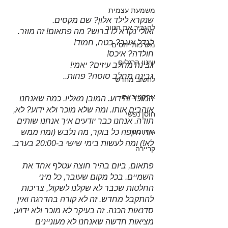
משמעת עצמית
שנקרא לילד אלון? שם מקסים. 
להגביר את הטוב
ואולי נקרא לו ברוש? מה פתאום! זה מוזר. 
לגדל אוגר? בטח, חמוד!
מערכות יחסים
חולדה? איכס!
שינוי הרגלים
גבינה מחלב עיזים? יאמי! 
גבינה מחלב סוסה? פחות..
לחשוב מחדש
אפקטיביות
המוכר והידוע. המובן מאליו. כמה שאנחנו 
אוהבים אותו. ומה שלא מוכר ולא ידוע? לא, 
חוסן נפשי
תודה. אנחנו כבר יודעים איך אנחנו שותים 
גוף ומוח
את הקפה כל בוקר, מה נלבש (ומה ממש 
לא!) ומה לעשות בימי שישי ב-20:00 בערב.
קריירה
פתאום, ביום בהיר חוצה עטלף אחד את 
השמיים. בכל מקום שעובר, כל מיני 
החלטות שכבר לא שקלנו לשקול, צריכות 
להתקבל מחדש. זה לא קורה בהדרגה ואין 
סדנאות הכנה. זה בעיקר לא מוכר ולא ידוע; 
מציאות חדשה שאנחנו לא מעוניינים 