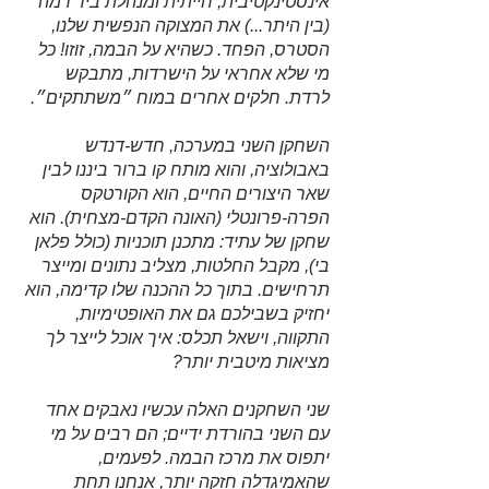
אינסטינקטיבית, חייתית ומנהלת ביד רמה 
(בין היתר...) את המצוקה הנפשית שלנו, 
הסטרס, הפחד. כשהיא על הבמה, זוזו! כל 
מי שלא אחראי על הישרדות, מתבקש 
לרדת. חלקים אחרים במוח ״משתתקים״. 
השחקן השני במערכה, חדש-דנדש 
באבולוציה, והוא מותח קו ברור ביננו לבין 
שאר היצורים החיים, הוא הקורטקס 
הפרה-פרונטלי (האונה הקדם-מצחית). הוא 
שחקן של עתיד: מתכנן תוכניות (כולל פלאן 
בי), מקבל החלטות, מצליב נתונים ומייצר 
תרחישים. בתוך כל ההכנה שלו קדימה, הוא 
יחזיק בשבילכם גם את האופטימיות, 
התקווה, וישאל תכלס: איך אוכל לייצר לך 
מציאות מיטבית יותר?
שני השחקנים האלה עכשיו נאבקים אחד 
עם השני בהורדת ידיים; הם רבים על מי 
יתפוס את מרכז הבמה. לפעמים, 
שהאמיגדלה חזקה יותר, אנחנו תחת 