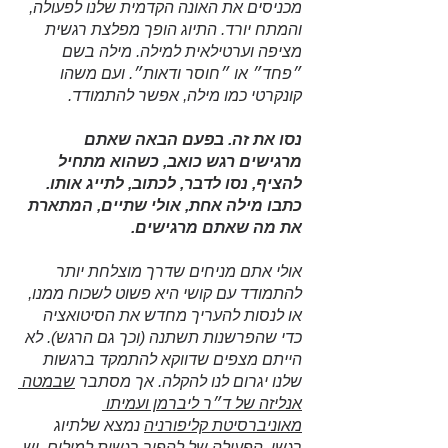
מכניסים את האונה הקדמית שלנו לפעולה, 
והמתח יורד. התיוג הופך מפלצת רגשית 
מציפה וערטילאית למילה. מילה בשם 
״פחד״ או ״חוסר ודאות״. ועם משהו 
קונקרטי כמו מילה, אפשר להתמודד. 
נסו את זה. בפעם הבאה שאתם 
מרגישים רגש כואב, כשהוא מתחיל 
להציף, נסו לדבר, לכתוב, לתייג אותו. 
כתבו מילה אחת, אולי שתיים, המתארת 
את מה שאתם מרגישים.
אולי אתם מניחים שדרך מוצלחת יותר 
להתמודד עם קושי היא פשוט לשכוח ממנו, 
או לנסות להעריך מחדש את הסיטואציה 
כדי שהפרשנות תשתנה (וכך גם הרגש). לא 
הייתם מצפים שדווקא להתמקד ברגשות 
שלנו יגרום לנו להקלה. אך מסתבר 
שבמטה 
אנליזה של ד״ר ליברמן ועמיתו 
מאוניברסיטת קליפורניה
 נמצא שלתיוג 
רגשי, הפעולה של להפוך רגשות למילים, יש 