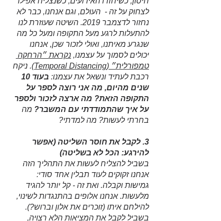
חיסון, כשיחזרו האירועים, כשנצליח אפילו 
לצחוק על זה -  העולם, וגם אנחנו, כבר לא 
נחזור לדצמבר 2019. השיטה שעוזרת לנו 
להתעלות לרגע מעל התקופה ומעל כל מה 
שנגרע מאיתנו, ואולי לזכור שכן, אנחנו 
יכולים לסמוך על עצמנו, 
נקראת ״הרחקה 
טמפורלית״ (Temporal Distancing)
. ניקח 
רכבת לעתיד ונשאל את עצמנו: 
בעוד 10 
שנים מהיום, מה אני רוצה לספר על 
התקופה הזאת? מה ארצה לזכור ולספר 
על איך שהתמודדתי עם המשבר?
 מה 
בחרתי לעשות? מה למדתי?
3. לקבל את חוסר השליטה (אפשר 
להירגע: הכל לא בשליטה)
בשביל להצליח לעשות את התהליך הזה 
אנחנו זקוקים לעוד תבלין אחד סודי: 
גמישות וקבלה. ואת זה - קל יותר להגיד 
מלעשות. אנחנו אלופים בהתנגדות לשינוי, 
להילחם איתו (זוכרים את אלון וברוש?). 
בשביל לקבל את המציאות הלא רצויה, 