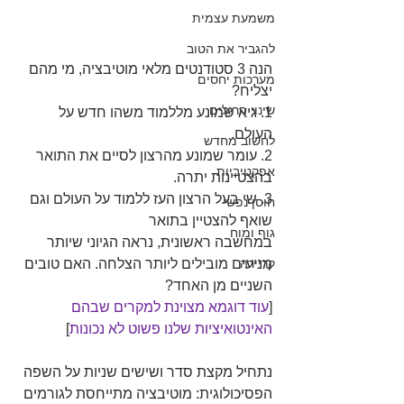
משמעת עצמית
להגביר את הטוב
הנה 3 סטודנטים מלאי מוטיבציה, מי מהם 
מערכות יחסים
יצליח?
שינוי הרגלים
1. גיא שמונע מללמוד משהו חדש על 
העולם.
לחשוב מחדש
2. עומר שמונע מהרצון לסיים את התואר 
אפקטיביות
בהצטיינות יתרה. 
3. שי בעל הרצון העז ללמוד על העולם וגם 
חוסן נפשי
שואף להצטיין בתואר 
גוף ומוח
במחשבה ראשונית, נראה הגיוני שיותר 
קריירה
מניעים מובילים ליותר הצלחה. האם טובים 
השניים מן האחד?
[
עוד דוגמא מצוינת למקרים שבהם 
האינטואיציות שלנו פשוט לא נכונות
]
נתחיל מקצת סדר ושישים שניות על השפה 
הפסיכולוגית: מוטיבציה מתייחסת לגורמים 