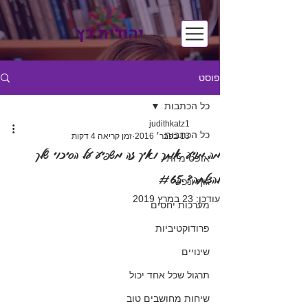
יהודית כץ
פוסט
כל הכתבות
judithkatz1
כל הכתבות
13 בפבר׳ 2016
זמן קריאה 4 דקות
מה מניע אותך ואיך זה משפיע על הסיכוי שלך
אופטימיות
להצלחה? #65
גוף ונפש
עודכן:
23 במרץ 2019
מערכות יחסים
פרודוקטיביות
שינויים
תרגול שכל אחד יכול
שיחות מחושבים טוב