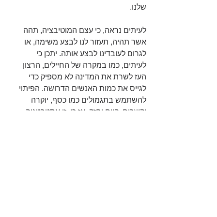
שלנו.
לעיתים נראה, כי עצם המוטיבציה, תהה 
אשר תהיה, תעזור לנו לבצע משימה, או 
לגרום לעובדינו לבצע אותה. יתכן כי 
לעיתים, כמו במקרה של החיילים, הרצון 
העז לשרת את המדינה לא מספיק כדי 
לגייס את כמות האנשים הדרושה. הפיתוי 
להשתמש בתגמולים כמו כסף, יוקרה 
וקשרים, קיים וחזק. אז כן, זו אסטרטגיה 
שתגרום לגיוס גדול יותר, אך היא גם כנראה 
תוריד את רמת הביצוע. כנ״ל לגבי 
סטודנטים המעוניינים ללמוד - מלגות 
הצטיינות או יוקרת המוסד [״קשה אבל הכי 
טוב״] יעודד אותם להירשם, אך בסופו של 
דבר, יצאו מן המוסד סטודנטים פחות 
משכילים.
נסו לראות איך הפעילות החשובות לכם 