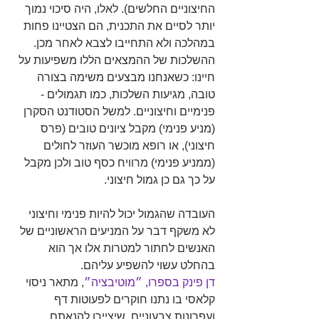
החיצוניים החלשים). לאלו, היה סיכוי נמוך 
יותר לסיים את התכנית, הם הצטיינו פחות 
במהלכה ולא התחייבו לצבא לאחר מכן. 
ההשלכות של ההמצאים הללו משפיעות על 
חיינו: כשאנחנו מבצעים משימה בצורה 
טובה, מגיעות השלכות, כמו תגמולים - 
פנימיים וחיצוניים. למשל הסטודנט הסקרן 
(מניע פנימי) מקבל ציונים טובים (פרס 
חיצוני), או רופא מוכשר העוזר לחולים 
(ממניע פנימי) מרוויח כסף טוב ולכן מקבל 
על כך גם כן גמול חיצוני. 
העובדה שהגמול יכול להיות פנימי וחיצוני 
לא משקף דבר על המניעים הראשוניים של 
האנשים לחתור למטרות אלו אך הוא 
בהחלט עשוי להשפיע עליהם.
דן פינק בספרו, ״מוטיבציה״
, מתאר ניסוי 
קלאסי בו נתנו חוקרים לפעוטות דף 
ועפרונות צבעוניים, שיציירו להנאתם. 