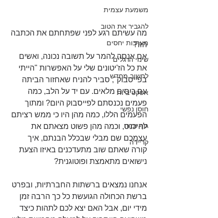
משמעת עצמית
להגביר את הטוב
מה עשיתם רגע לפני שפתחתם את הכתבה 
מערכות יחסים
הזו?
אם אנסה להמר על תשובה נכונה, ואשים 
שינוי הרגלים
את כל הז'יטונים שלי על האפשרות "הייתי 
לחשוב מחדש
בפייסבוק", סביר להניח שאחזור הביתה 
עם כיסים מלאים. עם יד על הלב, כמה 
אפקטיביות
פעמים נכנסתם לפייסבוק היום? ומתוך 
חוסן נפשי
הפעמים הללו, כמה מהן היו כי ממש רציתם 
גוף ומוח
להיכנס, וכמה מהן פשוט מצאתם את 
עצמכם שם מבלי שבכלל הבנתם, איך 
קריירה
קורה שאתם שוב מתעדכנים באיזו הצעת 
נישואים מתאמצת ופוטוגנית?
אנחנו נמצאים ברשתות החברתיות, ובפרט 
ברשת הכחולה הגועשת כל כך הרבה זמן 
מידי יום, אבל האם יצא לכם לתהות כיצד 