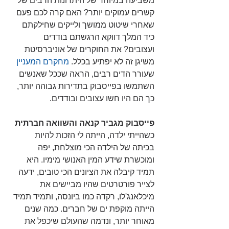
משביעה במיוחד של היתרונות הרבים של 
קשרים עמוקים יותר? האם קרה לכם פעם 
שאחרי שיטוט ממושך ולייקים שחילקתם 
כיד המלך דווקא הרגשתם בודדים 
ועצובים? את החוקרים של אוניברסיטת 
משיגן זה לא יפתיע בכלל. 
מחקרם המעניין
שעורר הדים רבים, הראה שככל שאנשים 
השתמשו בפייסבוק בתדירות גבוהה יותר, 
כך הם היו חשו עצובים ובודדים.
פייסבוק מגביר קנאה והשוואה חברתית
כשהייתי ילדה, הייתה לי הזכות להיות 
בכיתה של הילדה הכי מוצלחת, יפה 
ומוכשרת שידע המין האנושי מימיו. היא 
תמיד קיבלה את הציונים הכי טובים, ידעה 
לצייר פורטרטים שהיו מביישים את 
מיכלאנג'לו, רקדה כמו ביונסה, ותמיד תמיד 
הייתה מוקפת ים של חברים. כמה שנים 
מאוחר יותר, ונדמה שהעולם שיכפל את 