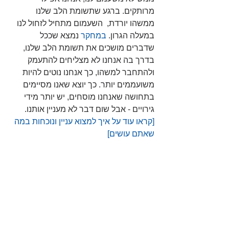
מרותקים. ברגע שתשומת הלב שלנו 
ממשהו יורדת,  השעמום מתחיל לזחול לנו 
במעלה הגרון.
במחקר
 נמצא שככל 
שדברים מושכים את תשומת הלב שלנו, 
בדרך בה אנחנו לא מצליחים להתעמק 
ולהתחבר למשהו, כך אנחנו נוטים להיות 
משועממים יותר. כך יוצא שאנו מסיימים 
בתחושה שאנחנו מוסחים, יש יותר מידי 
גירויים - אבל שום דבר לא מעניין אותנו.
[קראו עוד על איך למצוא עניין ונוכחות במה 
שאתם עושים] 
אם כל כך טוב לנו להיות אקטיבים 
בפייסבוק, האם זה מה שאנחנו עושים? לא! 
רב האנשים מעבירים את רב הזמן שלהם 
בפייסבוק בשיטוט פאסיבי ולא בפעילות 
אקטיבית. זו יכולה להיות הסיבה שבגללה 
מחקרים רבים חושפים ההשפעות שליליות 