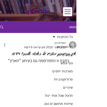
יהודית כץ
פוסט
כל הכתבות
יהודית כץ
כל הכתבות
10 בספט׳ 2016
זמן קריאה 6 דקות
איך הפייסבוק משפיע על האושר שלכם? #94
אופטימיות
כתבה זו התפרסמה גם בעיתון ״הארץ״
גוף ונפש
מערכות יחסים
פרודוקטיביות
שינויים
תרגול שכל אחד יכול
שיחות מחושבים טוב