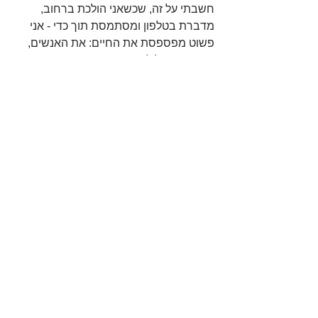
חשבתי על זה, שכשאני הולכת ברחוב, 
מדברת בטלפון ומסתמסת תוך כדי - אני 
פשוט מפספסת את החיים: את האנשים, 
הריחות, הצלילים והמראות. זכרו 
שהמולטיטאסקינג הוא בכללותו אשליה, יש 
למוח שלנו יכולת מוגבלת. אני מאחלת לכם 
ולעצמי השבוע לחזור למקום נקי של פשוט 
להתחיל מהתחלה, ולעשות דבר אחד כל 
פעם.
יהודית
חשיבה
פרודוקטיביות
פרפקציוניזם
גוף נפש
הצג הכול
פוסטים אחרונים