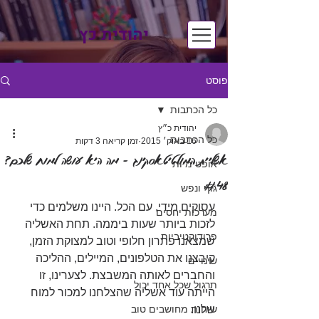
יהודית כץ
פוסט
כל הכתבות
יהודית כ״ץ
כל הכתבות
16 באוק׳ 2015
זמן קריאה 3 דקות
אשליית המולטיטאסקינג - מה היא עושה למוח שלכם?
אופטימיות
#48
גוף ונפש
עסוקים מידי, עם הכל. היינו משלמים כדי 
מערכות יחסים
לזכות ביותר שעות ביממה. תחת האשליה 
פרודוקטיביות
שמצאנו פתרון חלופי וטוב למצוקת הזמן, 
קיבצנו את הטלפונים, המיילים, ההליכה 
שינויים
והחברים לאותה המשבצת. לצערינו, זו 
תרגול שכל אחד יכול
הייתה עוד אשליה שהצלחנו למכור למוח 
שלנו.
שיחות מחושבים טוב