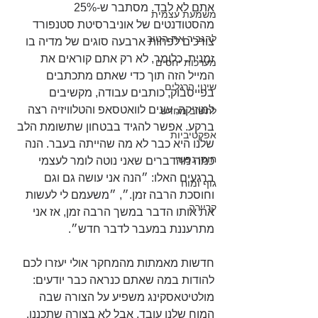
אתם לא לבד. מסתבר ש-25% 
משמעת עצמית
מהסטודנטים של אוניברסיטת סטנפורד 
להגביר את הטוב
צורכים לפחות ארבעה סוגים של מדיה בו 
זמנית. כלומר, לא רק אתם קוראים את 
מערכות יחסים
המייל הזה תוך כדי שאתם מתכתבים 
שינוי הרגלים
בפייסבוק, כותבים עבודה, מקשיבים 
למוזיקה, עונים לוואטסאפ והטלוויזיה רצה 
לחשוב מחדש
ברקע. אפשר להגיד בבטחון שתשומת הלב 
אפקטיביות
שלנו היא כבר לא מה שהייתה בעבר. הנה 
חוסן נפשי
כמה מהדברים שאני נוטה לומר לעצמי 
ברגעים האלו: ״הנה אני עושה גם וגם 
גוף ומוח
וחוסכת הרבה זמן.״, ״משעמם לי לעשות 
קריירה
את אותו הדבר במשך הרבה זמן, אז אני 
מתרעננת במעבר לדבר חדש״.
חדשות מאמתות מהמחקר אולי יעזרו לכם 
להודות במה שאתם כנראה כבר יודעים: 
מולטיטאסקינג משפיע על הצורה שבה 
המוח שלנו עובד, אבל לא בצורה שתכננו. 