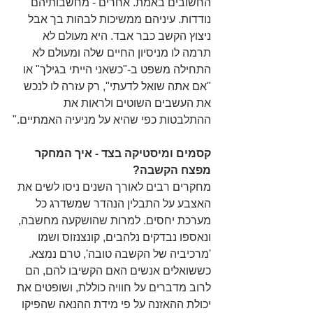
החשובים באמת. אחרים - מחשבותיהם 
נודדות. עיניהם ממשיכות לבהות בך אבל 
ניצוץ הקשב כבר אבד. היא מעולם לא 
תרמה לו מניסיון החיים שלה ומעולם לא 
התחילה משפט ב-"כשאני הייתי בגילך" או 
"אם אתה שואל לדעתי", רק עזרה לו לנכש 
את העשבים השוטים ולראות את 
ההתלבטות כפי שהיא על מניעיה האמתיים."
קסמים ומיסטיקה בצד - איך המחקר 
מפצח הקשבה?
מחקרים רבים לאורך השנים ניסו לשים את 
האצבע על התבלין הנהדר שמשדרג כל 
מערכת יחסים. למרות שהושקעה מחשבה, 
ונאספו נבדקים נלהבים, קונצנזוס ושמו 
'מרכיביה של הקשבה טובה', טרם נמצא. 
כששואלים אנשים האם הקשיבו להם, הם 
לרוב מדברים על חוויה כוללת, ושופטים את 
יכולת ההאזנה על פי מידת ההנאה שהפיקו 