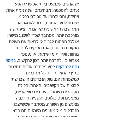
יש אנשים שכמעט בלתי אפשרי להגיע 
איתם להסכמה. מבחינתם ישנה אמת אחת 
ויחידה, והם ילחמו עד זוב דם בכל מי 
שינסה לטעון אחרת, ינסה לאתגר את 
המחשבה הראשונית שלהם או יציע גישה 
מורכבת יותר. מסתבר שכדי לשכנע מישהו 
או לכל הפחות לגרום לו לראות את העולם 
מנקודת מבטכם, אתם זקוקים לפחות 
מחוות ווקליות מרשימות, או נפנופי 
אגרופים, ולהרבה יותר רצון להקשיב. 
בניסוי 
נתנו לנבדקים
 קטע מכתבה אודות החלטת 
בג"ץ להחזיר גוויות של מחבלים 
למשפחותיהם. מול הנבדקים הושבו שתי 
קבוצות של מקשיבים; האחת, הכילה 
מקשיבים מיומנים- עובדים סוציאליים, 
מאמנים ופסיכולוגים והשנייה הורכבה 
מאנשים מן השורה. מסתבר שכשישבו 
הנבדקים מול מאזינים מיומנים הם הראו 
גישות מורכבות יותר לסוגיית החזרת 