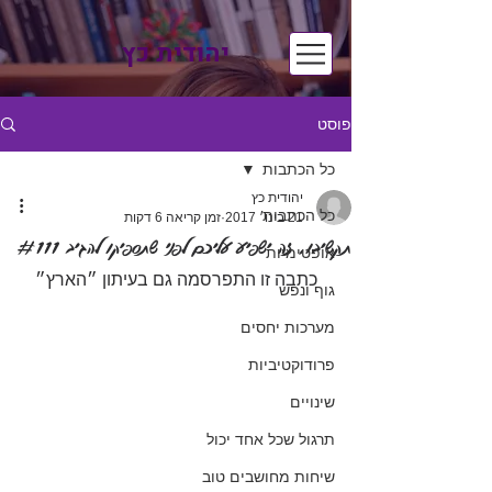
יהודית כץ
פוסט
כל הכתבות
יהודית כץ
כל הכתבות
21 בינו׳ 2017
זמן קריאה 6 דקות
תקשיבו, זה ישפיע עליכם לפני שתספיקו להגיב #111
אופטימיות
כתבה זו התפרסמה גם בעיתון ״הארץ״
גוף ונפש
מערכות יחסים
פרודוקטיביות
שינויים
תרגול שכל אחד יכול
שיחות מחושבים טוב