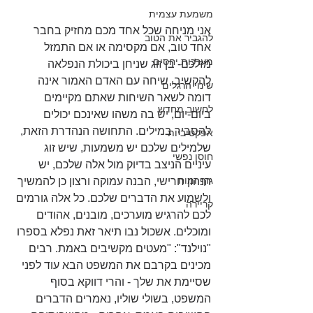
משמעת עצמית
אני מניחה שכל אחד מכם מחזיק בחבר 
להגביר את הטוב
אחד טוב, אם מקסימה או אם התמזל 
מערכות יחסים
מזלכם- בן זוג שניחן ביכולת הנפלאה 
להקשיב. שיחה עם האדם האמור אינה 
שינוי הרגלים
דומה לשאר השיחות שאתם מקיימים 
לחשוב מחדש
ביום-יום, יש בה משהו שאינכם יכולים 
להסביר במילים. התחושה הנהדרת הזאת, 
אפקטיביות
שלמילים שלכם יש משמעות, שיש זוג 
חוסן נפשי
עיניים הניצב בדיוק מול אלה שלכם, יש 
גוף ומוח
הנהון חרישי, הבנה עמוקה ורצון כן להמשיך 
ולשמוע את הדברים שלכם. כל אלה גורמים 
קריירה
לכם להרגיש מוערכים, מובנים, אהודים 
ומוכלים. אשכול נבו תיאר זאת נפלא בספרו 
"נוילנד": "מעטים מקשיבים באמת. רבים 
מכינים בקרבם את המשפט הבא עוד לפני 
שסיימת את שלך - והרי דווקא בסוף 
המשפט, בשולי שוליו, נאמרים הדברים 