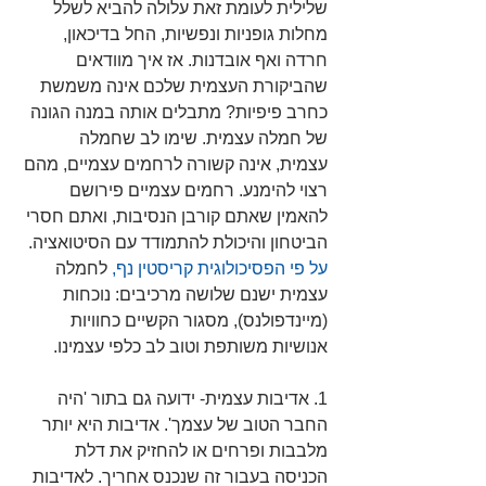
שלילית לעומת זאת עלולה להביא לשלל 
מחלות גופניות ונפשיות, החל בדיכאון, 
חרדה ואף אובדנות. אז איך מוודאים 
שהביקורת העצמית שלכם אינה משמשת 
כחרב פיפיות? מתבלים אותה במנה הגונה 
של חמלה עצמית. שימו לב שחמלה 
עצמית, אינה קשורה לרחמים עצמיים, מהם 
רצוי להימנע. רחמים עצמיים פירושם 
להאמין שאתם קורבן הנסיבות, ואתם חסרי 
הביטחון והיכולת להתמודד עם הסיטואציה. 
על פי הפסיכולוגית קריסטין נף, 
לחמלה 
עצמית ישנם שלושה מרכיבים: נוכחות 
(מיינדפולנס), מסגור הקשיים כחוויות 
אנושיות משותפת וטוב לב כלפי עצמינו.
1. אדיבות עצמית- ידועה גם בתור 'היה 
החבר הטוב של עצמך'. אדיבות היא יותר 
מלבבות ופרחים או להחזיק את דלת 
הכניסה בעבור זה שנכנס אחריך. לאדיבות 