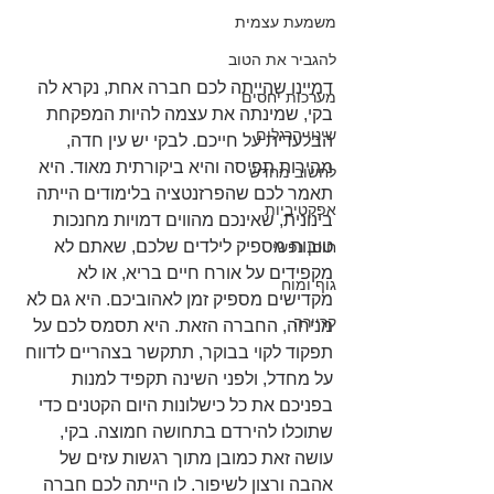
משמעת עצמית
להגביר את הטוב
דמיינו שהייתה לכם חברה אחת, נקרא לה 
מערכות יחסים
בקי, שמינתה את עצמה להיות המפקחת 
שינוי הרגלים
הבלעדית על חייכם. לבקי יש עין חדה, 
מהירות תפיסה והיא ביקורתית מאוד. היא 
לחשוב מחדש
תאמר לכם שהפרזנטציה בלימודים הייתה 
אפקטיביות
בינונית, שאינכם מהווים דמויות מחנכות 
טובות מספיק לילדים שלכם, שאתם לא 
חוסן נפשי
מקפידים על אורח חיים בריא, או לא 
גוף ומוח
מקדישים מספיק זמן לאהוביכם. היא גם לא 
קריירה
מניחה, החברה הזאת. היא תסמס לכם על 
תפקוד לקוי בבוקר, תתקשר בצהריים לדווח 
על מחדל, ולפני השינה תקפיד למנות 
בפניכם את כל כישלונות היום הקטנים כדי 
שתוכלו להירדם בתחושה חמוצה. בקי, 
עושה זאת כמובן מתוך רגשות עזים של 
אהבה ורצון לשיפור. לו הייתה לכם חברה 