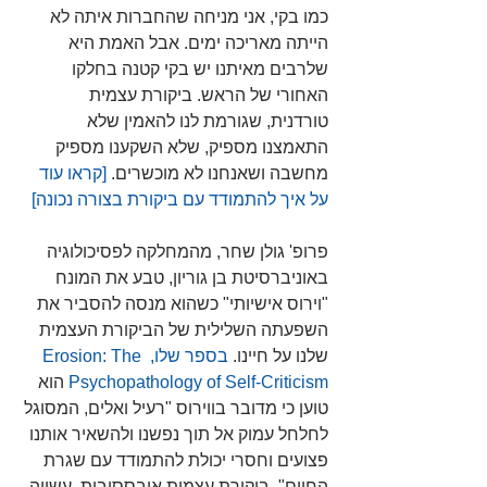
כמו בקי, אני מניחה שהחברות איתה לא 
הייתה מאריכה ימים. אבל האמת היא 
שלרבים מאיתנו יש בקי קטנה בחלקו 
האחורי של הראש. ביקורת עצמית 
טורדנית, שגורמת לנו להאמין שלא 
התאמצנו מספיק, שלא השקענו מספיק 
מחשבה ושאנחנו לא מוכשרים. 
[קראו עוד 
על איך להתמודד עם ביקורת בצורה נכונה]
פרופ' גולן שחר, מהמחלקה לפסיכולוגיה 
באוניברסיטת בן גוריון, טבע את המונח 
"וירוס אישיותי" כשהוא מנסה להסביר את 
השפעתה השלילית של הביקורת העצמית 
שלנו על חיינו. 
בספר שלו, Erosion: The 
Psychopathology of Self-Criticism
הוא 
טוען כי מדובר בווירוס "רעיל ואלים, המסוגל 
לחלחל עמוק אל תוך נפשנו ולהשאיר אותנו 
פצועים וחסרי יכולת להתמודד עם שגרת 
החיים". ביקורת עצמית אובססיבית, עשויה 