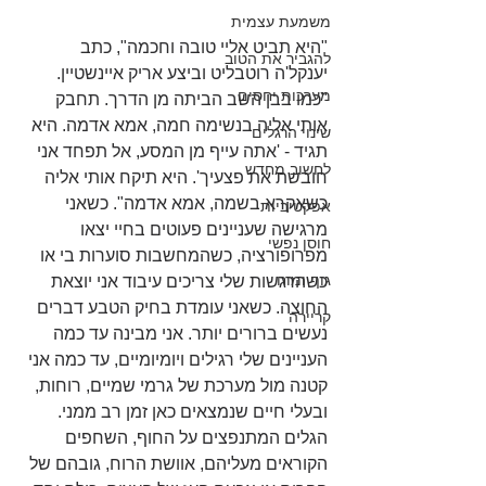
משמעת עצמית
"היא תביט אליי טובה וחכמה", כתב 
להגביר את הטוב
יענקל'ה רוטבליט וביצע אריק איינשטיין. 
מערכות יחסים
"כמו בבן השב הביתה מן הדרך. תחבק 
אותי אליה בנשימה חמה, אמא אדמה. היא 
שינוי הרגלים
תגיד - 'אתה עייף מן המסע, אל תפחד אני 
לחשוב מחדש
חובשת את פצעיך'. היא תיקח אותי אליה 
כשאקרא בשמה, אמא אדמה". כשאני 
אפקטיביות
מרגישה שעניינים פעוטים בחיי יצאו 
חוסן נפשי
מפרופורציה, כשהמחשבות סוערות בי או 
גוף ומוח
כשהרגשות שלי צריכים עיבוד אני יוצאת 
החוצה. כשאני עומדת בחיק הטבע דברים 
קריירה
נעשים ברורים יותר. אני מבינה עד כמה 
העניינים שלי רגילים ויומיומיים, עד כמה אני 
קטנה מול מערכת של גרמי שמיים, רוחות, 
ובעלי חיים שנמצאים כאן זמן רב ממני. 
הגלים המתנפצים על החוף, השחפים 
הקוראים מעליהם, אוושת הרוח, גובהם של 