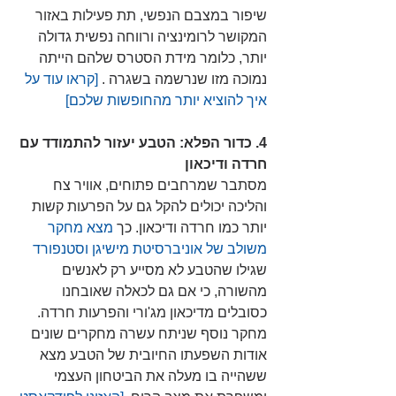
שיפור במצבם הנפשי, תת פעילות באזור 
המקושר לרומינציה ורווחה נפשית גדולה 
יותר, כלומר מידת הסטרס שלהם הייתה 
נמוכה מזו שנרשמה בשגרה . 
[קראו עוד על 
איך להוציא יותר מהחופשות שלכם] 
4. כדור הפלא: הטבע יעזור להתמודד עם 
חרדה ודיכאון
מסתבר שמרחבים פתוחים, אוויר צח 
והליכה יכולים להקל גם על הפרעות קשות 
יותר כמו חרדה ודיכאון. כך 
מצא מחקר 
משולב של אוניברסיטת מישיגן וסטנפורד
שגילו שהטבע לא מסייע רק לאנשים 
מהשורה, כי אם גם לכאלה שאובחנו 
כסובלים מדיכאון מג'ורי והפרעות חרדה. 
מחקר נוסף שניתח עשרה מחקרים שונים 
אודות השפעתו החיובית של הטבע מצא 
ששהייה בו מעלה את הביטחון העצמי 