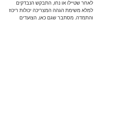
לאחר שטיילו או נחו, התבקש הנבדקים 
למלא משימת הגהה המצריכה יכולות ריכוז 
והתמדה. מסתבר שגם כאן, הצועדים 
באוויר הפתוח נהנו מיתרון משמעותי. לא 
רק הריכוז נעשה טוב יותר,
 מחקר נוסף 
הראה 
שגם הזיכרון, המיקוד וחדות 
המחשבה ישתפרו פלאים לאחר טיול בגינה 
הציבורית. המסקנות אינן מוגבלות רק 
למבוגרים 
ומסתבר שגם ילדים עם הפרעות 
קשב וריכוז
 הצליחו להתרכז ולהתמיד 
במשימות טוב יותר אחרי 20 דקות של טיול 
בפארק.
 [קראו על עוד תרופה ללא תופעות 
לוואי: מוזיקה] 
נסו לחשוב, מתי בפעם האחרונה יצא לכם 
להרים את הראש ולהסתכל על השמיים, 
מתי הבטתם בסביבה המקיפה אתכם, 
והאם הבחנתם בשינויים שעובר הטבע 
שלנו? בכל רגע נתון מתעוררים וחשים אלפי 