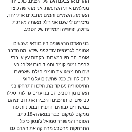
ההרים או צבעם העז של העצים. כולם יחד 
ממלאים אותי השתאות. אני מרגישה כיצד 
האדמה, השמיים והמים מחבקים אותי יחד, 
מזכירים לי שגם אני חלק מאותה מערכת 
גדולה, יפיפייה ותמידית של הטבע.  
בני האדם הראשונים היו בוודאי נשבעים 
אמונים לגרינפיס עוד לפני שידעו מה הדבר 
אומר. הם חיו במערות, בקתות עץ או בתי 
לבנים נמוכי קומה ותמיד חזרו אל הטבע. 
שם הם מצאו את חומרי הגלם שאפשרו 
להם לחיות. ככל שהשנים על מחוגי 
ההיסטוריה נעו קדימה, הלכו והתרחקו בני 
האדם מן הטבע. הם בנו ערים גדולות, סללו 
כבישים, כרתו עצים והעבירו את רוב ימיהם 
במשרדים גבוהים והתניידו במכוניות פח 
ממקום למקום. כבר במאה ה-18 כתב 
הסופר והמשורר סמואל ג'ונסון כי כל 
התרחקות מהטבע מרחיקה את האדם גם 