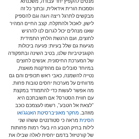
מנסים להקפיץ יחד עבודה, משכנתא 
וסמכות הורית אידאלית, ובתוך כל זה 
מבקשים לתרגל ריצה ויוגה וגם להספיק 
לישון, לאכול ולהתקלח. קצב החיים המהיר 
שאנו מנהלים יכול לגרום לנו להרגיש 
לחוצים, ועם הרגשת הלחץ התמידית 
מגיעות גם שלל בעיות: פגיעה ביכולות 
הקוגניטיביות שלנו, בטיב השינה ובתפקודה 
של המערכת החיסונית. אנשים לחוצים 
במיוחד סובלים גם מהזדקנות מואצת, 
נטייה להשמנה, כאבי ראש תכופים והם גם 
מדווחים על מערכות יחסים טובות פחות. 
מה אפשר לעשות כדי להתמודד במקצת 
עם חווית הסטרס? אם תשובתכם היא 
"לצאת אל הטבע", רשמו לעצמכם כוכב 
מוזהב. 
מחקר מאוניברסיטת האנגג'ואו 
הסינ
י
ת
 מראה כי סטודנטים ששהו שני 
לילות בחיק הטבע היו בעלי רמות פחותות 
של קורטיזול בדמם יחסית לאלה שבילו את 