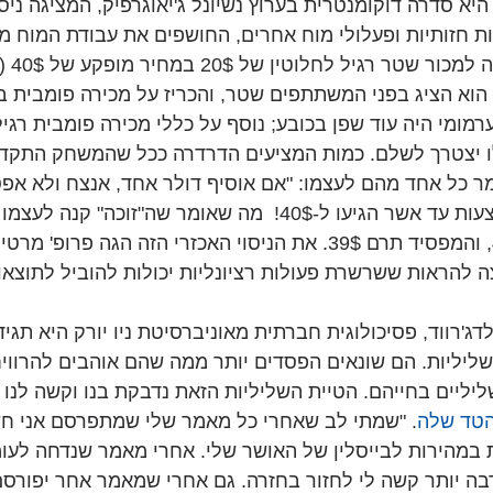
יא סדרה דוקומנטרית בערוץ נשיונל ג'יאוגרפיק, המציגה ניסו
ת חזותיות ופעלולי מוח אחרים, החושפים את עבודת המוח מ
התוכניות
 הוא הציג בפני המשתתפים שטר, והכריז על מכירה פומבית ב
ומי היה עוד שפן בכובע; נוסף על כללי מכירה פומבית רגילה
ו יצטרך לשלם. כמות המציעים הדרדרה ככל שהמשחק התקדם
ם, שהציעו 20$. אמר כל אחד מהם לעצמו: "אם אוסיף דולר אחד, אנצח ולא 
במחיר מציאה של 40$, והמפסיד תרם 39$. את הניסוי האכזרי הזה הגה פרופ'
ה להראות ששרשרת פעולות רציונליות יכולות להוביל לתוצאות
ג'רווד, פסיכולוגית חברתית מאוניברסיטת ניו יורק היא תגי
לשליליות. הם שונאים הפסדים יותר ממה שהם אוהבים להרוויח,
יליים בחייהם. הטיית השליליות הזאת נדבקת בנו וקשה לנו 
טד שלה
. "שמתי לב שאחרי כל מאמר שלי שמתפרסם אני חש
ת במהירות לבייסלין של האושר שלי. אחרי מאמר שנדחה לעומ
בה יותר קשה לי לחזור בחזרה. גם אחרי שמאמר אחר יפורסם,