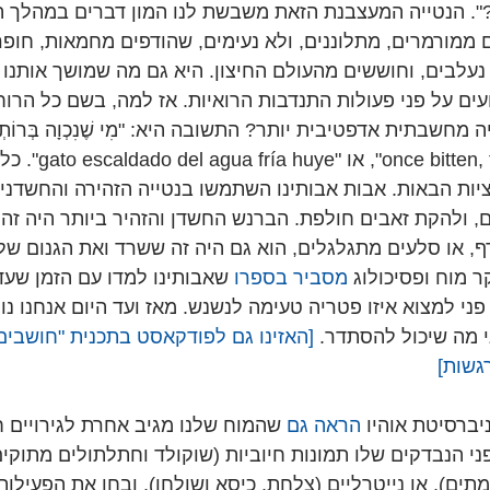
. הנטייה המעצבנת הזאת משבשת לנו המון דברים במהלך הח
ם ממורמרים, מתלוננים, ולא נעימים, שהודפים מחמאות, חופר
נעלבים, וחוששים מהעולם החיצון. היא גם מה שמושך אותנו לר
עים על פני פעולות התנדבות הרואיות. אז למה, בשם כל הרוחו
חשבתית אדפטיבית יותר? התשובה היא: "מִי שֶׁנִכְוָה בְּרוֹתְחִין
בְּצוֹנְנִין", או "ce shy
יות הבאות. אבות אבותינו השתמשו בנטייה הזהירה והחשדנית
 ולהקת זאבים חולפת. הברנש החשדן והזהיר ביותר היה זה
ף, או סלעים מתגלגלים, הוא גם היה זה ששרד ואת הגנום שלו
ר מוח ופסיכולוג 
מסביר בספרו
 שאבותינו למדו עם הזמן שעד
ני למצוא איזו פטריה טעימה לנשנש. מאז ועד היום אנחנו נ
 מה שיכול להסתדר. 
[האזינו גם לפודקאסט בתכנית "חושבים 
גשות]
ניברסיטת אוהיו 
הראה גם
 שהמוח שלנו מגיב אחרת לגירויים חי
פני הנבדקים שלו תמונות חיוביות (שוקולד וחתלתולים מתוקים
תים), או נייטרליים (צלחת, כיסא ושולחן), ובחן את הפעילו