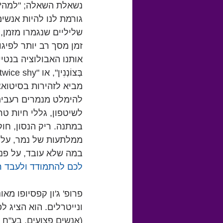
נשאלת השאלה; "למה?"
גורמת לנו להיות אנשי
שליליים שנגמרו מזמן, 
זמן מסך רב יותר לפיגו
אותנו האבולוציה בנטייה מ
מביא לזהירות בסיטואצ
להימלט מנמרים רעבים,
לשיטפון, גללי חיות טר
במתנה. ריק הנסון, חוק
ממלתעות של נמר, על פ
במה שלא עובד, על פני
לכם להתמודד ולעבד ר
פרופ' ג'ון קפסיופו מאו
ונייטרלים. הוא הציג ל
(אנשים פצועים, בע"ח מ