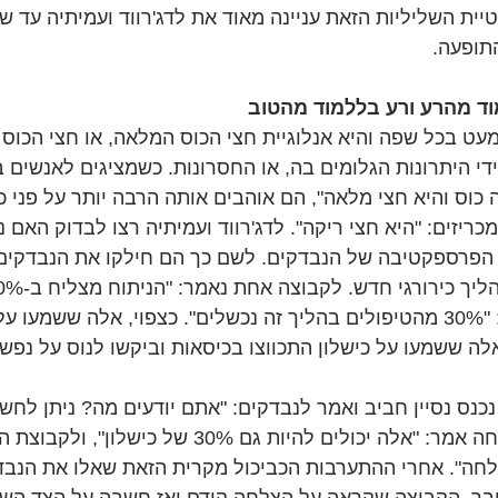
טיית השליליות הזאת עניינה מאוד את לדג'רווד ועמיתיה עד ש
תופעה.
וד מהרע ורע בללמוד מהטוב
עט בכל שפה והיא אנלוגיית חצי הכוס המלאה, או חצי הכוס ה
י היתרונות הגלומים בה, או החסרונות. כשמציגים לאנשים בנ
 כוס והיא חצי מלאה", הם אוהבים אותה הרבה יותר על פני כ
מכריזים: "היא חצי ריקה". לדג'רווד ועמיתיה רצו לבדוק האם נ
הפרספקטיבה של הנבדקים. לשם כך הם חילקו את הנבדקים 
ולקבוצה השנייה אמרו: "30% מהטיפולים בהליך זה נכשלים". כצפוי, אלה שש
לה ששמעו על כישלון התכווצו בכיסאות וביקשו לנוס על נפש
כנס נסיין חביב ואמר לנבדקים: "אתם יודעים מה? ניתן לחשו
אחרת". לקבוצת ההצלחה אמר: "אלה יכולים להיות גם 30% של 
 למעשה 70% הצלחה". אחרי ההתערבות הכביכול מקרית הזאת שאלו את הנ