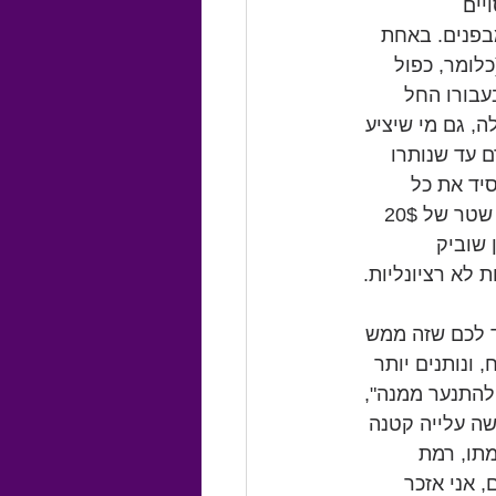
יים 
בפנים. באחת 
 הצליח המנחה למכור שטר רגיל לחלוטין של 20$ במחיר מופקע של 40$ (כלומר, כפול 
עבורו החל 
, גם מי שיציע 
 עד שנותרו 
אפסיד את כל 
ה-20". כך עלו ועלו ההצעות עד אשר הגיעו ל-40$!  מה שאומר שה"זוכה" קנה לעצמו שטר של 20$ 
 מרטין שוביק 
 לא רציונליות. 
ד לכם שזה ממש 
 ונותנים יותר 
להתנער ממנה", 
ה עלייה קטנה 
תו, רמת 
 אני אזכר 