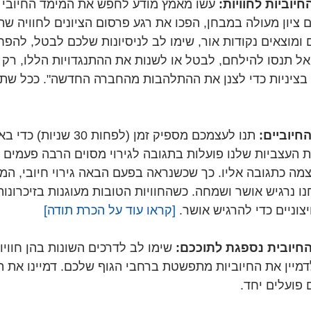
 עשו מאמץ מודע לחפש את המימד החיובי בכ
יון מעולה במבחן, הפכו את רגע פרסום הציונים לחוויה שתו
מוצאים נקודות אור, שימו לב לניסיונות שלכם לבטל, להפח
אל תנסו להילחם, לבטל או לשנות את ההתנגדויות הללו, רק
בציניות כדי לצנן את ההתלהבות מהחברה החדשה". ככל שתעש
 תנו לעצמכם מספיק זמן (לפחות 30
העצביות שלנו פועלות בתגובה לגירוי מסוים הרבה פעמים ה
צמה כתגובה אליו. כך שכשנראה בפעם הבאה גירוי חיובי, המוח
ו נרגיש אושר ושמחה. כשהחוויות הטובות מעוגנות בזיכרונות
צוניים כדי להרגיש אושר. 
[קראו עוד על הכרת תודה] 
 שימו לב לדרכים השונות בהן חוויות
דמיין את החיוביות מתפשטת ברחבי הגוף שלכם. דמיינו את 
 פועלים יחד.