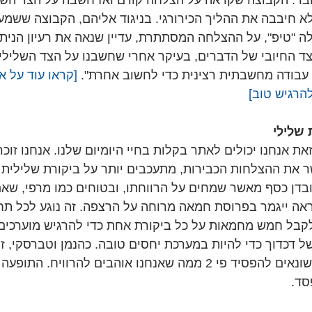
בר. הקבוצה שקראה על הצלחה קודם ואז חשבה על הצד השנ
לא חיבבה את ההליך הכירורגי. בניגוד אליהם, הקבוצה ששמעה
3, ואז קיבלה "טיפ", על ההצלחה המסתתרת, עדיין שנאה את רעיון הנ
ד החיובי של הדברים, בעיקר אחרי שחשבנו על הצד השלילי
ת עבודה מחשבתית רצינית כדי לחשוב אחרת". 
[קראו עוד על א
להרגיש טוב] 
שלילי
ת אנחנו יכולים לאתר בקלות בחיי היומיום שלנו. אנחנו זוכר
 את ההצלחות הכבירות, מתעכבים יותר על ביקורת שלילית מ
בדן כסף מאשר שמחים על הרווחתו, ובטוחים כמו מרפי, שאם
ה ייגמר בפרוסת חמאה מרוחה על הרצפה. זה נוגע לכל תחום
קבל חמש מחמאות על כל ביקורת אחת כדי להרגיש מוערכים,
ל דכדוך כדי להיות במערכת יחסים טובה. כהנמן וטברסקי, זוכ
לכלכלה הראו שאנחנו שונאים להפסיד פי 2 ממה שאנחנו אוהבים להרוויח
סד.