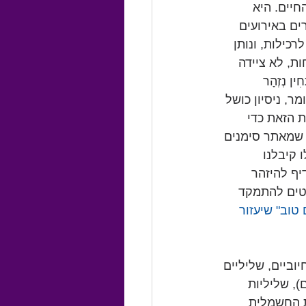
יים. היא 
ים באירועים 
כילות, ונותן 
ת, לא ציידה 
 נְזְהָר 
once bitten, twi‏‏‏‏", או "gato escaldado del agua fría huye‏‏‏‏". כלומר, ניסיון כושל 
 הזאת כדי 
 שמאתר סימנים 
 קיבלנו 
יף להיזהר 
וטים להתמקד 
טוב" שיעזור 
וביים, שליליים 
), שליליות 
ת החשמלית 