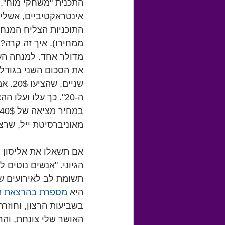
התכנית "משחקי מוח", ה
אינטראקטיביים, אשליו
ממחירו). איך זה קרה?
מדולר אחד. למנחה הערמ
את הסכום השני בגודל
שניי
מאוניברסיטת ייל, שרצ
אם תשאלו את אליסון לד
הגיוני. "אנשים נוטים 
תשומת לב לאירועים של
היא 
מספרת בהרצאת ה
בשביעות הרצון, וחוזר
האושר שלי צונחת, והר