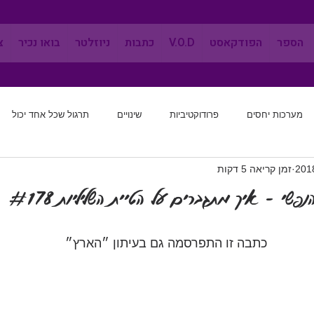
הספר
הפודקאסט
V.O.D
כתבות
ניוזלטר
בואו נכיר
צ
מערכות יחסים
פרודוקטיביות
שינויים
תרגול שכל אחד יכול
זמן קריאה 5 דקות
מערכות יחסים
שינוי הרגלים
לחשוב מחדש
אפקטיביות
פשי - איך מתגברים על הטיית השליליות #178
   כתבה זו התפרסמה גם בעיתון ״הארץ״