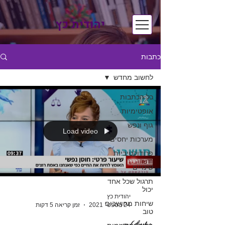
יהודית כץ
כתבות
לחשוב מחדש
כל הכתבות
אופטימיות
גוף ונפש
Load video
מערכות יחסים
פרודוקטיביות
שינויים
תרגול שכל אחד
יכול
יהודית כץ
שיחות מחושבים
24 בספט׳ 2021
זמן קריאה 5 דקות
טוב
האומץ לחיות