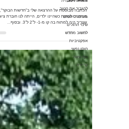
משמעת עצמית
להגביר את הטוב
הכתבה מבוססת על ההרצאה שלי ב"חדשות הבוקר",
מוזמנים לצפות כשהיינו ילדים, הייתה לנו חוברת ציור
מערכות יחסים
שצריך היה למתוח בה קו מ-1- ל־2 ל־3. ובסוף...
שינוי הרגלים
לחשוב מחדש
אפקטיביות
חוסן נפשי
גוף ומוח
קריירה