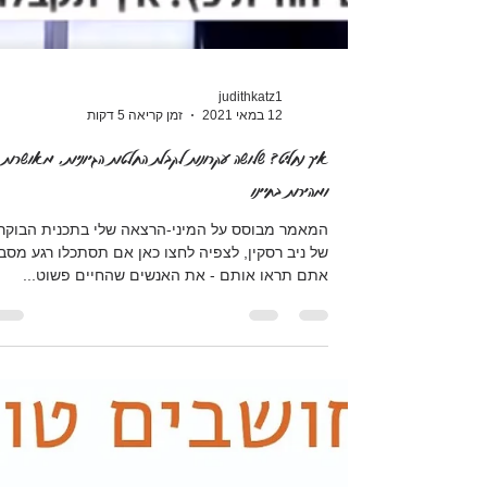
judithkatz1
12 במאי 2021
זמן קריאה 5 דקות
איך נחליט? שלושה עקרונות לקבלת החלטות הגיוניות, מאושרות
ומהירות בחיינו
המאמר מבוסס על המיני-הרצאה שלי בתכנית הבוקר
של ניב רסקין, לצפיה לחצו כאן אם תסתכלו רגע מסבי
אתם תראו אותם - את האנשים שהחיים פשוט...