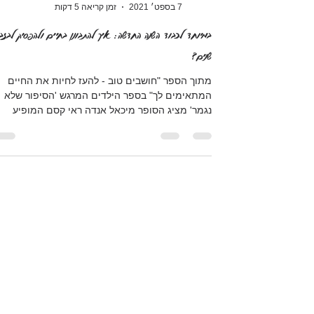
יהודית כץ
7 בספט׳ 2021
זמן קריאה 5 דקות
במיוחד לכבוד השנה החדשה: איך להתבונן בחיים ולהפסיק לבזב
שנים?
מתוך הספר "חושבים טוב - להעז לחיות את החיים
המתאימים לך" בספר הילדים המרגש 'הסיפור שלא
נגמר' מציג הסופר מיכאל אנדה ראי קסם המופיע
באחד...